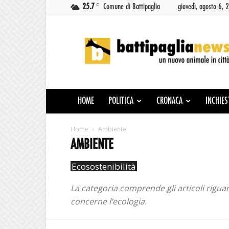
C
25.7
Comune di Battipaglia
giovedì, agosto 6, 
Battipaglia
News
HOME
POLITICA
CRONACA
INCHIES
Home
Ambiente
AMBIENTE
Ecosostenibilità
La categoria comprende gli articoli riguar
concerne l’ecologia.