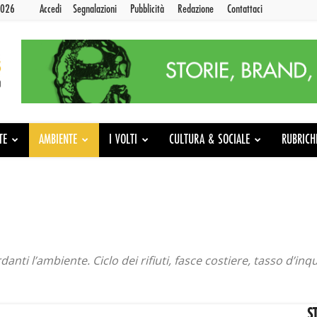
2026
Accedi
Segnalazioni
Pubblicità
Redazione
Contattaci
TE
AMBIENTE
I VOLTI
CULTURA & SOCIALE
RUBRICH
danti l’ambiente. Ciclo dei rifiuti, fasce costiere, tasso d’in
S