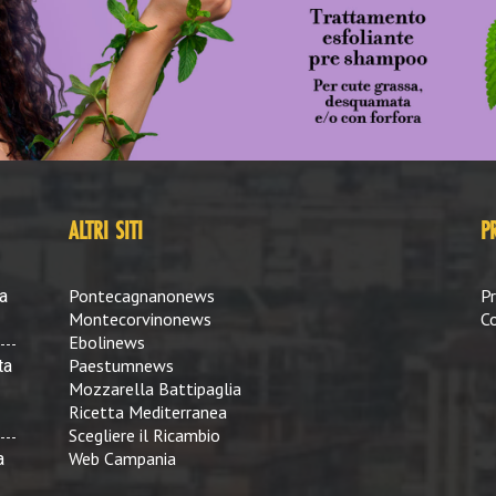
ALTRI SITI
P
Pontecagnanonews
Pr
a
Montecorvinonews
Co
Ebolinews
Paestumnews
ta
Mozzarella Battipaglia
Ricetta Mediterranea
Scegliere il Ricambio
Web Campania
a