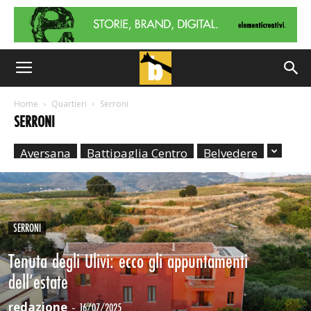
Home
Quartieri
Serroni
SERRONI
Aversana
Battipaglia Centro
Belvedere
SERRONI
Tenuta degli Ulivi: ecco gli appuntamenti
dell’estate
redazione
-
16/07/2025