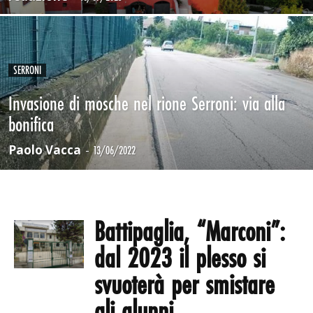
SERRONI
Invasione di mosche nel rione Serroni: via alla
bonifica
Paolo Vacca
-
13/06/2022
Battipaglia, “Marconi”:
dal 2023 il plesso si
svuoterà per smistare