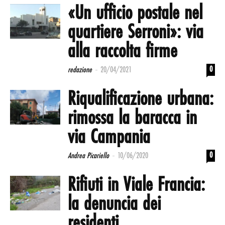
«Un ufficio postale nel
quartiere Serroni»: via
alla raccolta firme
-
0
redazione
20/04/2021
Riqualificazione urbana:
rimossa la baracca in
via Campania
-
0
Andrea Picariello
10/06/2020
Rifiuti in Viale Francia:
la denuncia dei
residenti