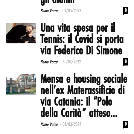
gli alunni
-
0
Paolo Vacca
09/05/2022
Una vita spesa per il
Tennis: il Covid si porta
via Federico Di Simone
-
0
Paolo Vacca
31/03/2022
Mensa e housing sociale
nell’ex Materassificio di
via Catania: il “Polo
della Carità” atteso...
-
0
Paolo Vacca
04/03/2022