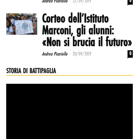
-
0
Andrea Picariello
27/09/2019
Corteo dell’Istituto
Marconi, gli alunni:
«Non si brucia il futuro»
-
0
Andrea Picariello
20/09/2019
STORIA DI BATTIPAGLIA