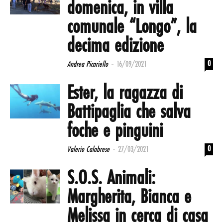
domenica, in villa
comunale “Longo”, la
decima edizione
-
0
Andrea Picariello
16/09/2021
Ester, la ragazza di
Battipaglia che salva
foche e pinguini
-
0
Valerio Calabrese
27/03/2021
S.O.S. Animali:
Margherita, Bianca e
Melissa in cerca di casa