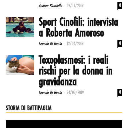
-
0
Andrea Picariello
19/11/2019
Sport Cinofili: intervista
a Roberta Amoroso
-
0
Leando Di Gaeta
12/04/2019
Toxoplasmosi: i reali
rischi per la donna in
gravidanza
-
0
Leando Di Gaeta
24/03/2019
STORIA DI BATTIPAGLIA