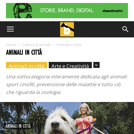
Home
Cultura & Sociale
Animali in città
ANIMALI IN CITTÀ
Animali in città
Arte e Creatività
Una sottocategoria interamente dedicata agli animali:
sport cinofili, prevenzione delle malattie e tutto ciò
che riguarda la zoologia.
ANIMALI IN CITTÀ