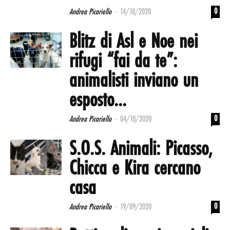
-
0
Andrea Picariello
14/10/2020
Blitz di Asl e Noe nei
rifugi “fai da te”:
animalisti inviano un
esposto...
-
0
Andrea Picariello
04/10/2020
S.O.S. Animali: Picasso,
Chicca e Kira cercano
casa
-
0
Andrea Picariello
19/09/2020