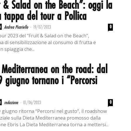
t & Salad on the Beach”: oggi la
 tappa del tour a Pollica
-
e
0
Andrea Picariello
19/07/2023
 tour 2023 del "Fruit & Salad on the Beach",
 di sensibilizzazione al consumo di frutta e
n spiaggia che...
 Mediterranea on the road: dal
9 giugno tornano i “Percorsi
-
e
0
redazione
01/06/2023
9 giugno ritorna “Percorsi nel gusto”, il roadshow
ziale sulla Dieta Mediterranea promosso dalla
ne Ebris La Dieta Mediterranea torna a mettersi...