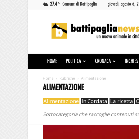
C
27.4
Comune di Battipaglia
giovedì, agosto 6, 
Battipaglia
News
HOME
POLITICA
CRONACA
INCHIES
Home
Rubriche
Alimentazione
ALIMENTAZIONE
Alimentazione
In Cordata
La ricetta
O
Sottocategoria che raccoglie contenuti sul