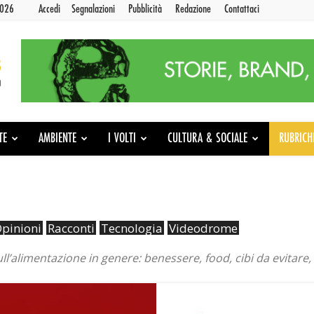
2026
Accedi
Segnalazioni
Pubblicità
Redazione
Contattaci
TE
AMBIENTE
I VOLTI
CULTURA & SOCIALE
RUBRICH
pinioni
Racconti
Tecnologia
Videodrome
l’alimentazione in genere: benessere, food, cibi da evitare, c