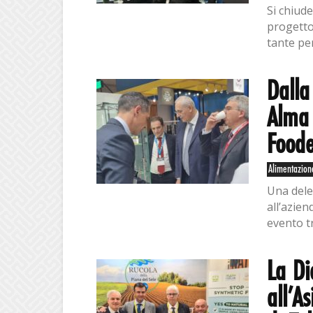
Si chiude
progetto
tante per
Dalla
Alma 
Food
Alimentazion
Una deleg
all’azie
evento tr
La Di
all’A