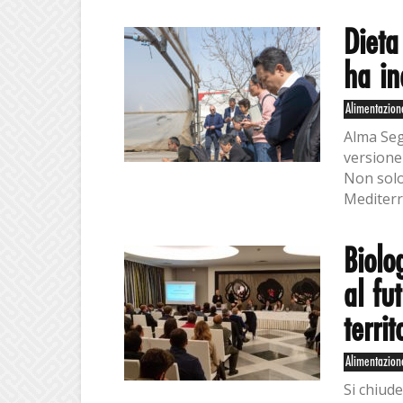
Dieta
ha in
Alimentazion
Alma Seg
versione
Non solo
Mediterr
Biolo
al fu
territ
Alimentazion
Si chiud