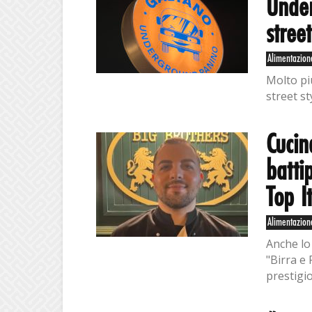
Unde
stree
Alimentazion
Molto pi
street sty
Cucin
batti
Top I
Alimentazion
Anche lo 
"Birra e 
prestigi