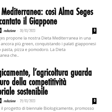
 Mediterranea: così Alma Seges
cantato il Giappone
-
e
0
redazione
30/03/2023
es propone la nostra Dieta Mediterranea in una
 ancora più green, conquistando i palati giapponesi
 pasta, pizza e pomodoro. La Dieta
anea che...
gicamente, l’agricoltura guarda
turo della competitività
oriale sostenibile
-
e
0
redazione
29/03/2023
e il progetto di biennale Biologicamente, promosso