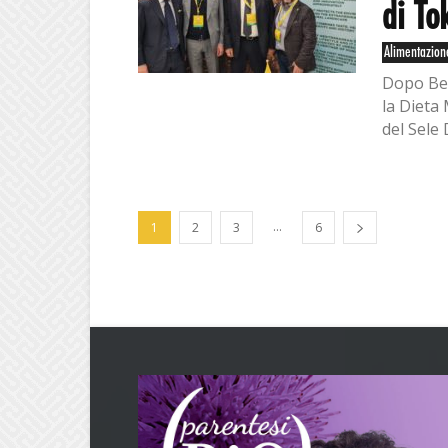
di To
Alimentazion
Dopo Ber
la Dieta 
del Sele 
...
1
2
3
6