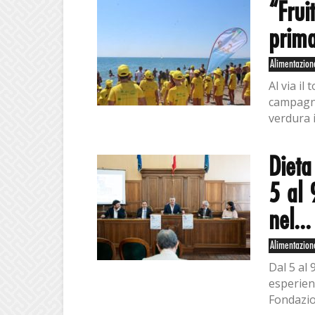
“Frui
prima
Alimentazion
Al via il
campagna
verdura i
Dieta
5 al 
nel...
Alimentazion
Dal 5 al 
esperien
Fondazio