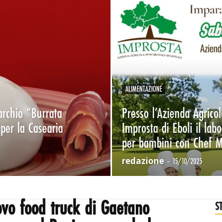
ALIMENTAZIONE
archio “Burrata
Presso l’Azienda Agrico
per la Casearia
Improsta di Eboli il labo
per bambini con Chef 
redazione
-
15/10/2025
ovo food truck di Gaetano
S