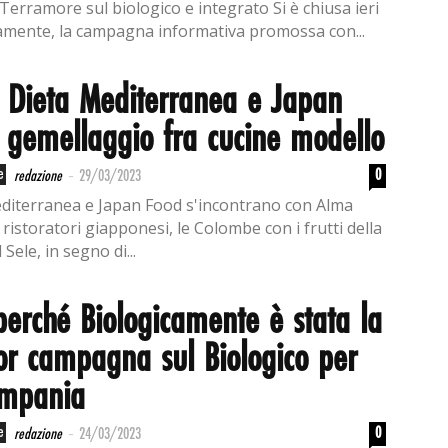
Terramore sul biologico e integrato Si è chiusa ieri
amente, la campagna informativa promossa con...
: Dieta Mediterranea e Japan
 gemellaggio fra cucine modello
-
e
0
redazione
29/03/2023
diterranea e Japan Food s'incontrano con Alma
 ristoratori giapponesi, le Colombe con i frutti della
 Sele, in segno di...
perché Biologicamente è stata la
or campagna sul Biologico per
ampania
-
e
0
redazione
24/03/2023