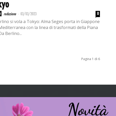
kyo
-
e
0
redazione
03/03/2023
lino si vola a Tokyo: Alma Seges porta in Giappone
Mediterranea con la linea di trasformati della Piana
Da Berlino...
Pagina 1 di 6