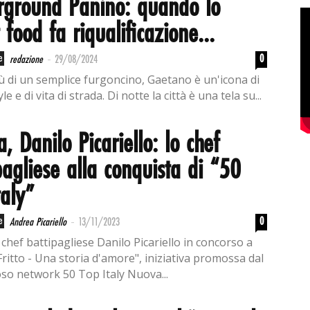
rground Panino: quando lo
t food fa riqualificazione...
-
e
0
redazione
29/08/2024
ù di un semplice furgoncino, Gaetano è un'icona di
le e di vita di strada. Di notte la città è una tela su...
a, Danilo Picariello: lo chef
pagliese alla conquista di “50
taly”
-
e
0
Andrea Picariello
13/11/2023
chef battipagliese Danilo Picariello in concorso a
Fritto - Una storia d'amore", iniziativa promossa dal
oso network 50 Top Italy Nuova...