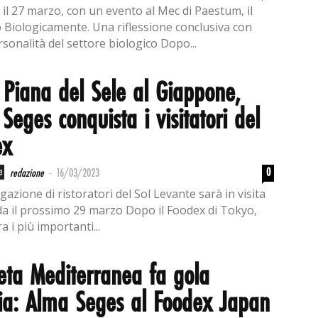
 il 27 marzo, con un evento al Mec di Paestum, il
 Biologicamente. Una riflessione conclusiva con
sonalità del settore biologico Dopo...
 Piana del Sele al Giappone,
Seges conquista i visitatori del
ex
-
e
0
redazione
16/03/2023
azione di ristoratori del Sol Levante sarà in visita
nda il prossimo 29 marzo Dopo il Foodex di Tokyo,
a i più importanti...
eta Mediterranea fa gola
sia: Alma Seges al Foodex Japan