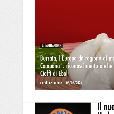
ALIMENTAZIONE
Burrata, l’Europa dà ragione al m
Campana”: riconoscimento anche 
Cioffi di Eboli
redazione
-
08/03/2026
Il nu