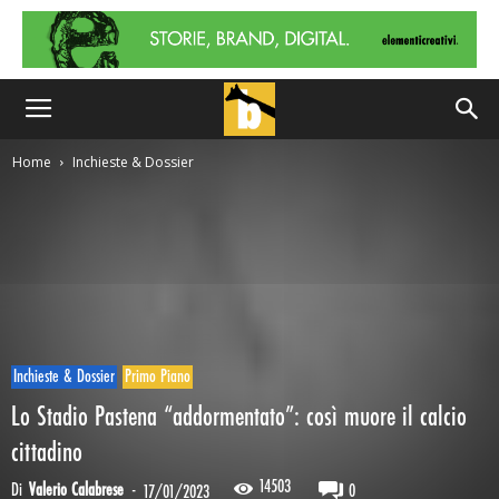
Home
Inchieste & Dossier
Inchieste & Dossier
Primo Piano
Lo Stadio Pastena “addormentato”: così muore il calcio
cittadino
14503
Di
Valerio Calabrese
-
0
17/01/2023