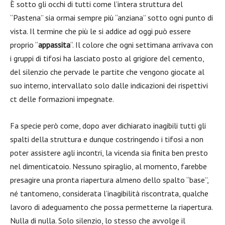
È sotto gli occhi di tutti come l’intera struttura del
“Pastena” sia ormai sempre più “anziana” sotto ogni punto di
vista. Il termine che più le si addice ad oggi può essere
proprio “
appassita
“. Il colore che ogni settimana arrivava con
i gruppi di tifosi ha lasciato posto al grigiore del cemento,
del silenzio che pervade le partite che vengono giocate al
suo interno, intervallato solo dalle indicazioni dei rispettivi
ct delle formazioni impegnate.
Fa specie però come, dopo aver dichiarato inagibili tutti gli
spalti della struttura e dunque costringendo i tifosi a non
poter assistere agli incontri, la vicenda sia finita ben presto
nel dimenticatoio. Nessuno spiraglio, al momento, farebbe
presagire una pronta riapertura almeno dello spalto “base”,
né tantomeno, considerata l’inagibilità riscontrata, qualche
lavoro di adeguamento che possa permetterne la riapertura.
Nulla di nulla. Solo silenzio, lo stesso che avvolge il