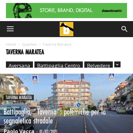
Home
Quartieri
Taverna Maratea
TAVERNA MARATEA
Aversana
Battipaglia Centro
Belvedere
TAVERNA MARATEA
Battipaglia, “Taverna”: polemiche per la
segnaletica stradale
Paolo Vacca
-
01/02/2021