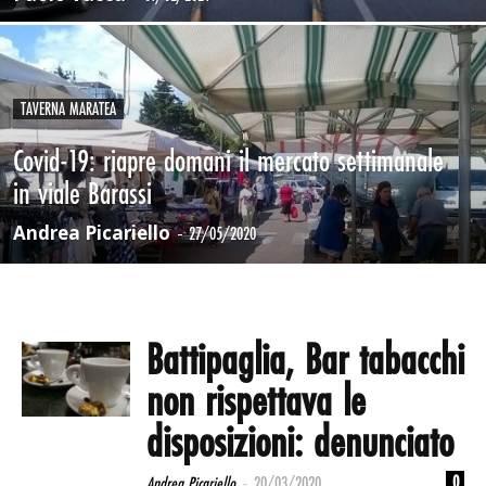
TAVERNA MARATEA
Covid-19: riapre domani il mercato settimanale
in viale Barassi
Andrea Picariello
-
27/05/2020
Battipaglia, Bar tabacchi
non rispettava le
disposizioni: denunciato
-
0
Andrea Picariello
20/03/2020