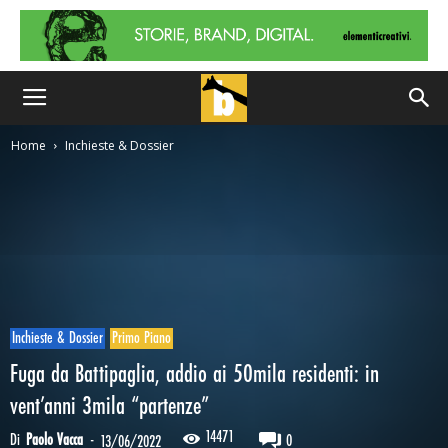
Home
Inchieste & Dossier
Inchieste & Dossier
Primo Piano
Fuga da Battipaglia, addio ai 50mila residenti: in
vent’anni 3mila “partenze”
14471
Di
Paolo Vacca
-
0
13/06/2022