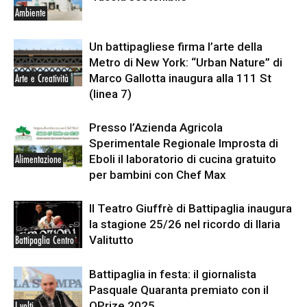
Ambiente
Un battipagliese firma l’arte della
Metro di New York: “Urban Nature” di
Marco Gallotta inaugura alla 111 St
Arte e Creatività
(linea 7)
Presso l’Azienda Agricola
Sperimentale Regionale Improsta di
Eboli il laboratorio di cucina gratuito
Alimentazione
per bambini con Chef Max
Il Teatro Giuffrè di Battipaglia inaugura
la stagione 25/26 nel ricordo di Ilaria
Valitutto
Battipaglia Centro
Battipaglia in festa: il giornalista
Pasquale Quaranta premiato con il
QPrize 2025
I volti