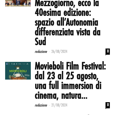
Mezzogiorno, ecco la
40esima edizione:
spazio all’Autonomia
differenziata vista da
Sud
-
0
redazione
26/08/2024
Movieboli Film Festival:
dal 23 al 25 agosto,
una full immersion di
cinema, natura...
-
0
redazione
21/08/2024