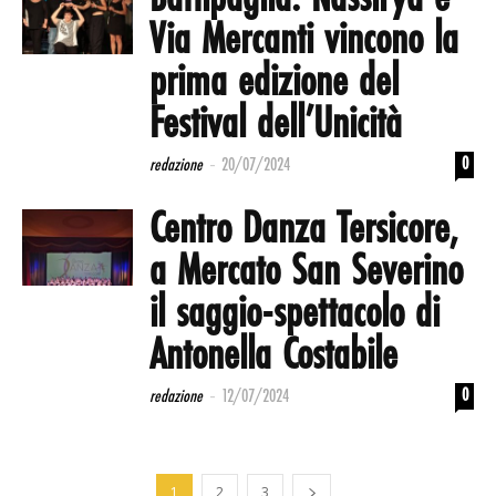
Via Mercanti vincono la
prima edizione del
Festival dell’Unicità
-
0
redazione
20/07/2024
Centro Danza Tersicore,
a Mercato San Severino
il saggio-spettacolo di
Antonella Costabile
-
0
redazione
12/07/2024
1
2
3