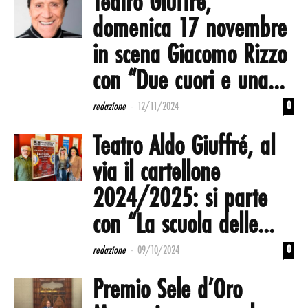
Teatro Giuffré,
domenica 17 novembre
in scena Giacomo Rizzo
con “Due cuori e una...
-
0
redazione
12/11/2024
Teatro Aldo Giuffré, al
via il cartellone
2024/2025: si parte
con “La scuola delle...
-
0
redazione
09/10/2024
Premio Sele d’Oro