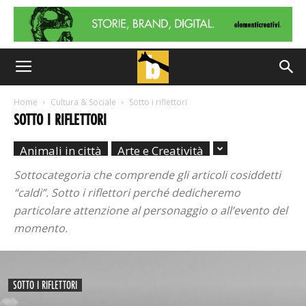
Home
Cultura & Sociale
Sotto i riflettori
SOTTO I RIFLETTORI
Animali in città
Arte e Creatività
Sottocategoria che comprende gli articoli cosiddetti
“caldi”. Sotto i riflettori perché dedicheremo
particolare attenzione al personaggio o all’evento del
momento.
SOTTO I RIFLETTORI