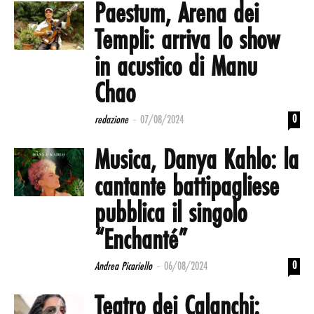
Paestum, Arena dei
Templi: arriva lo show
in acustico di Manu
Chao
-
0
redazione
07/08/2024
Musica, Danya Kahlo: la
cantante battipagliese
pubblica il singolo
“Enchanté”
-
0
Andrea Picariello
06/08/2024
Teatro dei Calanchi: