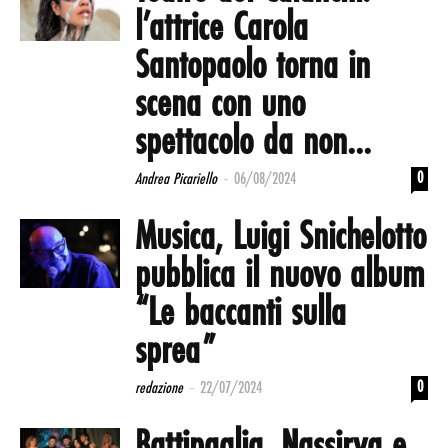
l’attrice Carola
Santopaolo torna in
scena con uno
spettacolo da non...
-
0
Andrea Picariello
06/08/2024
Musica, Luigi Snichelotto
pubblica il nuovo album
“Le baccanti sulla
sprea”
-
0
redazione
22/07/2024
Battipaglia. Nassirya e