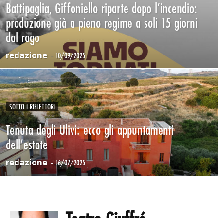
Battipaglia, Giffoniello riparte dopo l’incendio:
produzione già a pieno regime a soli 15 giorni
dal rogo
redazione
-
10/09/2025
SOTTO I RIFLETTORI
Tenuta degli Ulivi: ecco gli appuntamenti
dell’estate
redazione
-
16/07/2025