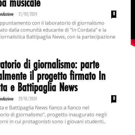
pa musicale
-
0
redazione
21/02/2024
puntamento con il laboratorio di giornalismo
ato dalla comunità educante di "In Cordata" e la
giornalistica Battipaglia News, con la partecipazione
atorio di giornalismo: parte
ialmente il progetto firmato In
ta e Battipaglia News
-
0
redazione
29/01/2024
ta e Battipaglia News fianco a fianco nel
orio di giornalismo", progetto inaugurato negli
orni in cui protagonisti sono i giovani studenti...