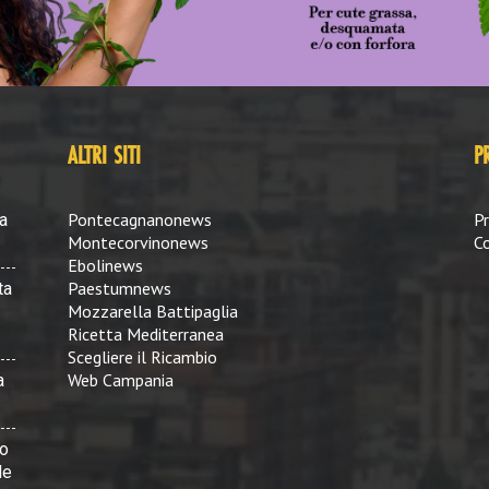
ALTRI SITI
P
Pontecagnanonews
Pr
a
Montecorvinonews
Co
Ebolinews
Paestumnews
ta
Mozzarella Battipaglia
Ricetta Mediterranea
Scegliere il Ricambio
Web Campania
a
vo
le