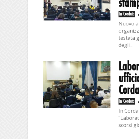
stam
In Cordata
Nuovo ap
organizz
testata 
degli...
Labor
uffic
Corda
In Cordata
In Corda
"Laborat
scorsi gi