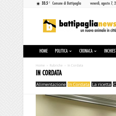
C
33.5
Comune di Battipaglia
venerdì, agosto 7, 
Battipaglia
News
HOME
POLITICA
CRONACA
INCHIES
Home
Rubriche
In Cordata
IN CORDATA
Alimentazione
In Cordata
La ricetta
O