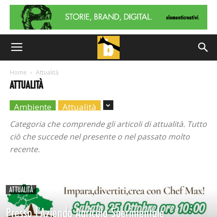
Home
Attualità
ATTUALITÀ
Ambiente
Attualità
Categoria che comprende gli articoli di attualità. Tutto
ciò che succede nel presente o nel passato molto
recente.
ATTUALITÀ
Presso l’Azienda Agricola Sperimentale