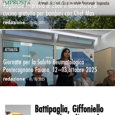
Regionale Improsta di Eboli il laboratorio di
cucina gratuito per bambini con Chef Max
redazione
-
15/10/2025
ATTUALITÀ
Giornate per la Salute Reumatologica
Pontecagnano Faiano, 12–13 ottobre 2025
redazione
-
01/10/2025
Battipaglia, Giffoniello