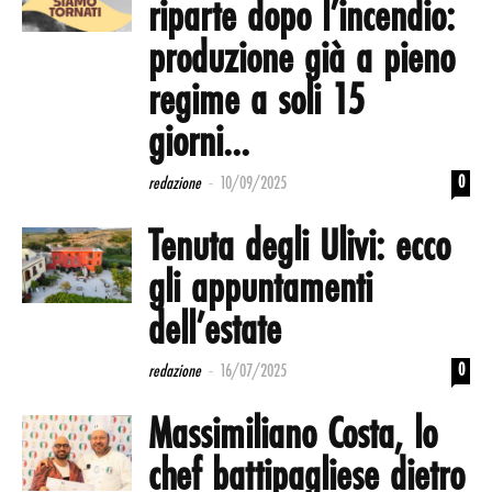
riparte dopo l’incendio:
produzione già a pieno
regime a soli 15
giorni...
-
0
redazione
10/09/2025
Tenuta degli Ulivi: ecco
gli appuntamenti
dell’estate
-
0
redazione
16/07/2025
Massimiliano Costa, lo
chef battipagliese dietro