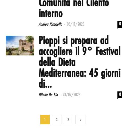
Comunità nel Cilento
interno
-
0
Andrea Picariello
06/11/2023
Pioppi si prepara ad
accogliere il 9° Festival
della Dieta
Mediterranea: 45 giorni
di...
-
0
Diletta De Sio
28/07/2023
1
2
3