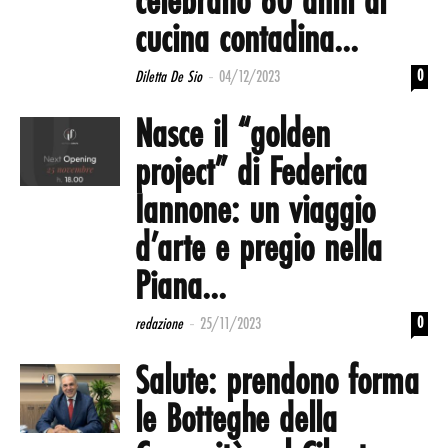
celebrano 60 anni di
cucina contadina...
-
0
Diletta De Sio
04/12/2023
Nasce il “golden
project” di Federica
Iannone: un viaggio
d’arte e pregio nella
Piana...
-
0
redazione
25/11/2023
Salute: prendono forma
le Botteghe della