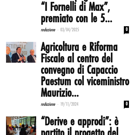
“I Fornelli di Max”,
premiato con le 5...
-
0
redazione
03/04/2025
Agricoltura e Riforma
Fiscale al centro del
convegno di Capaccio
Paestum col viceministro
Maurizio...
-
0
redazione
19/11/2024
“Derive e approdi”: è
partito il progetto del