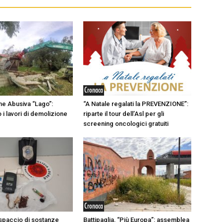
Cronaca
ne Abusiva “Lago”:
“A Natale regalati la PREVENZIONE”:
i lavori di demolizione
riparte il tour dell’Asl per gli
screening oncologici gratuiti
Cronaca
, spaccio di sostanze
Battipaglia, “Più Europa”: assemblea