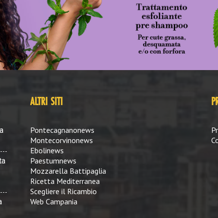
ALTRI SITI
P
Pontecagnanonews
Pr
a
Montecorvinonews
Co
Ebolinews
Paestumnews
ta
Mozzarella Battipaglia
Ricetta Mediterranea
Scegliere il Ricambio
Web Campania
a