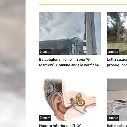
Cronaca
Cronaca
Battipaglia, amianto in zona “G.
Lottizzazio
Marconi”: Comune avvia le verifiche
proseguono 
Cronaca
Cronaca
Nocera Inferiore: all’UOC
Battipaglia