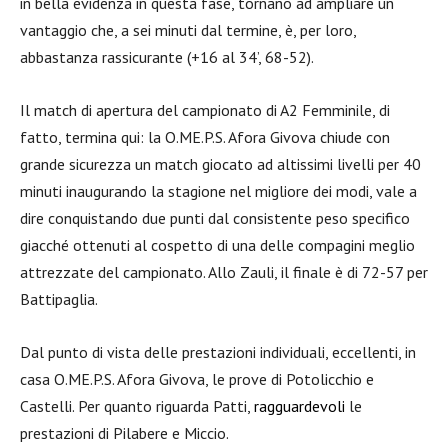
in bella evidenza in questa fase, tornano ad ampliare un
vantaggio che, a sei minuti dal termine, è, per loro,
abbastanza rassicurante (+16 al 34’, 68-52).
Il match di apertura del campionato di A2 Femminile, di
fatto, termina qui: la O.ME.P.S. Afora Givova chiude con
grande sicurezza un match giocato ad altissimi livelli per 40
minuti inaugurando la stagione nel migliore dei modi, vale a
dire conquistando due punti dal consistente peso specifico
giacché ottenuti al cospetto di una delle compagini meglio
attrezzate del campionato. Allo Zauli, il finale è di 72-57 per
Battipaglia.
Dal punto di vista delle prestazioni individuali, eccellenti, in
casa O.ME.P.S. Afora Givova, le prove di Potolicchio e
Castelli. Per quanto riguarda Patti,
rag
g
uardevoli
le
prestazioni di Pilabere e Miccio.