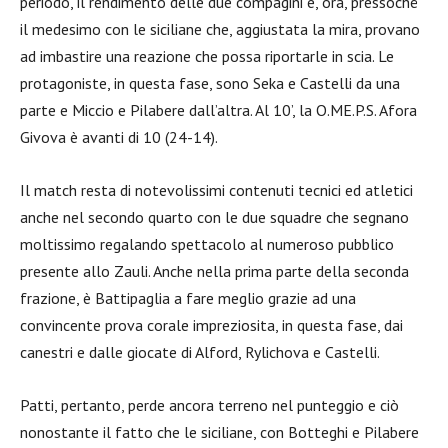
periodo, il rendimento delle due compagini è, ora, pressoché
il medesimo con le siciliane che, aggiustata la mira, provano
ad imbastire una reazione che possa riportarle in scia. Le
protagoniste, in questa fase, sono Seka e Castelli da una
parte e Miccio e Pilabere dall’altra. Al 10’, la O.ME.P.S. Afora
Givova è avanti di 10 (24-14).
Il match resta di notevolissimi contenuti tecnici ed atletici
anche nel secondo quarto con le due squadre che segnano
moltissimo regalando spettacolo al numeroso pubblico
presente allo Zauli. Anche nella prima parte della seconda
frazione, è Battipaglia a fare meglio grazie ad una
convincente prova corale impreziosita, in questa fase, dai
canestri e dalle giocate di Alford, Rylichova e Castelli.
Patti, pertanto, perde ancora terreno nel punteggio e ciò
nonostante il fatto che le siciliane, con Botteghi e Pilabere