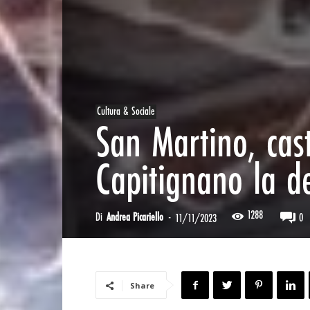
Cultura & Sociale
San Martino, cas
Capitignano la d
1288
Di
Andrea Picariello
-
0
11/11/2023
Share