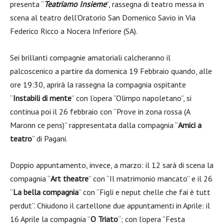
presenta “
Teatriamo Insieme
”, rassegna di teatro messa in
scena al teatro dell’Oratorio San Domenico Savio in Via
Federico Ricco a Nocera Inferiore (SA).
Sei brillanti compagnie amatoriali calcheranno il
palcoscenico a partire da domenica 19 Febbraio quando, alle
ore 19:30, aprirà la rassegna la compagnia ospitante
“
Instabili di mente
” con l’opera “Olimpo napoletano”, si
continua poi il 26 febbraio con “Prove in zona rossa (A
Maronn ce pens)” rappresentata dalla compagnia “
Amici a
teatro
” di Pagani.
Doppio appuntamento, invece, a marzo: il 12 sarà di scena la
compagnia “
Art theatre
” con “Il matrimonio mancato” e il 26
“
La bella compagnia
” con “Figli e neput chelle che fai è tutt
perdut”. Chiudono il cartellone due appuntamenti in Aprile: il
16 Aprile la compagnia “
O Triato
“; con l’opera “Festa