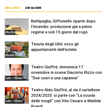
ARTICOLI CORRELATI
ALTRO DALL'AUTORE
Battipaglia, Giffoniello riparte dopo
l’incendio: produzione già a pieno
regime a soli 15 giorni dal rogo
Attualità
Tenuta degli Ulivi: ecco gli
appuntamenti dell’estate
Attualità
Teatro Giuffré, domenica 17
novembre in scena Giacomo Rizzo con
“Due cuori e una capanna”
Sotto i riflettori
Teatro Aldo Giuffré, al via il cartellone
2024/2025: si parte con “La scuola
delle mogli” con Vito Cesaro e Matilde
Sotto i riflettori
Brandi