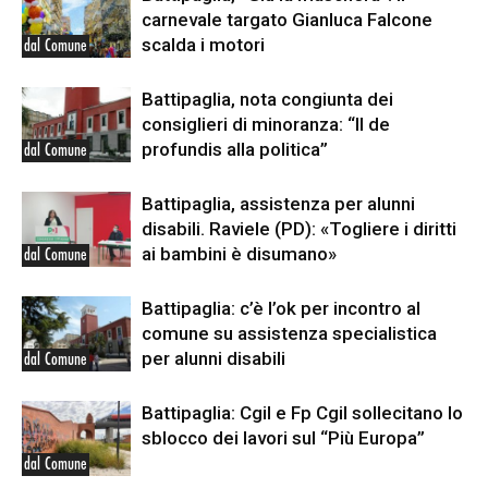
carnevale targato Gianluca Falcone
scalda i motori
dal Comune
Battipaglia, nota congiunta dei
consiglieri di minoranza: “Il de
profundis alla politica”
dal Comune
Battipaglia, assistenza per alunni
disabili. Raviele (PD): «Togliere i diritti
ai bambini è disumano»
dal Comune
Battipaglia: c’è l’ok per incontro al
comune su assistenza specialistica
per alunni disabili
dal Comune
Battipaglia: Cgil e Fp Cgil sollecitano lo
sblocco dei lavori sul “Più Europa”
dal Comune