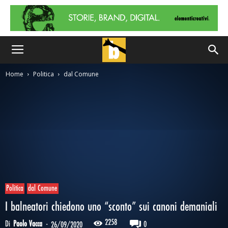
Home
Politica
dal Comune
Politica
dal Comune
I balneatori chiedono uno “sconto” sui canoni demaniali
2258
Di
Paolo Vacca
-
0
26/09/2020