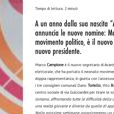
Tempo di lettura:
2
minuti
A un anno dalla sua nascita “
annuncia le nuove nomine: M
movimento politico, è il nuov
nuovo presidente.
Marco
Campione
è il nuovo segretario di Avan
elettorale, che ha portato il neonato moviment
doppia rappresentanza, in giunta con l’assess
i tre consiglieri comunali Dario
Toriello
, Vito
Ba
centro sociale di via Guicciardini per tirare le
lontano, affrontando tutte le difficoltà della
una realtà giovane e diverse da quelle di appar
Nelle prossime settimane organizzeremo un in