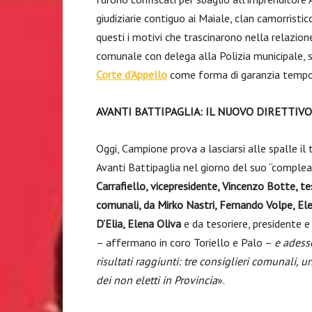
giudiziarie contiguo ai Maiale, clan camorristic
questi i motivi che trascinarono nella relazi
comunale con delega alla Polizia municipale,
Corte d’Appello
come forma di garanzia tempor
AVANTI BATTIPAGLIA: IL NUOVO DIRETTIVO
Oggi, Campione prova a lasciarsi alle spalle il 
Avanti Battipaglia nel giorno del suo “comple
Carrafiello, vicepresidente, Vincenzo Botte, te
comunali, da Mirko Nastri, Fernando Volpe, Ele
D’Elia, Elena Oliva
e da tesoriere, presidente e 
– affermano in coro Toriello e Palo –
e adess
risultati raggiunti: tre consiglieri comunali,
dei non eletti in Provincia
».