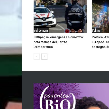
dal Comune
Politica
Battipaglia, emergenza sicurezza:
Politica, Az
nota stampa del Partito
Europeo” co
Democratico
sostegno di