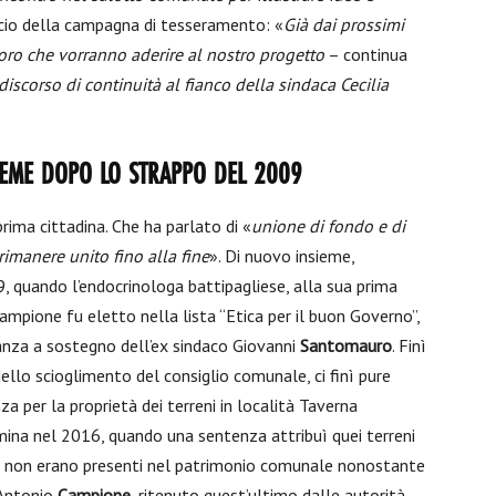
uncio della campagna di tesseramento: «
Già dai prossimi
loro che vorranno aderire al nostro progetto
– continua
 discorso di continuità al fianco della sindaca Cecilia
IEME DOPO LO STRAPPO DEL 2009
 prima cittadina. Che ha parlato di «
unione di fondo e di
imanere unito fino alla fine
». Di nuovo insieme,
, quando l’endocrinologa battipagliese, alla sua prima
Campione fu eletto nella lista “Etica per il buon Governo”,
anza a sostegno dell’ex sindaco Giovanni
Santomauro
. Finì
ello scioglimento del consiglio comunale, ci finì pure
a per la proprietà dei terreni in località Taverna
ina nel 2016, quando una sentenza attribuì quei terreni
reni non erano presenti nel patrimonio comunale nonostante
 Antonio
Campione
, ritenuto quest’ultimo dalle autorità