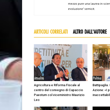
mezzo pure una laurea in scien
evoluzione" semicit.
ARTICOLI CORRELATI
ALTRO DALL'AUTORE
Attualità
Politica
Agricoltura e Riforma Fiscale al
Battipaglia
centro del convegno di Capaccio
Azione: «I p
Paestum col viceministro Maurizio
inaccettabil
Leo