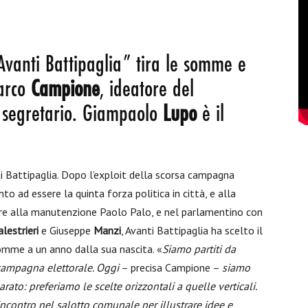
Avanti Battipaglia” tira le somme e
arco
Campione
, ideatore del
o segretario. Giampaolo
Lupo
è il
ti Battipaglia. Dopo l’exploit della scorsa campagna
o ad essere la quinta forza politica in città, e alla
ore alla manutenzione Paolo Palo, e nel parlamentino con
lestrieri
e Giuseppe
Manzi
, Avanti Battipaglia ha scelto il
 somme a un anno dalla sua nascita. «
Siamo partiti da
 campagna elettorale. Oggi
– precisa Campione –
siamo
ato: preferiamo le scelte orizzontali a quelle verticali.
contro nel salotto comunale per illustrare idee e