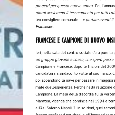
progetti per questo nuovo anno
». Poi, l’ann
giorni avvieremo il tesseramento per tutti co
l’ex consigliere comunale –
e portare avanti il
Francese
».
FRANCESE E CAMPIONE DI NUOVO INS
Ieri, nella sala del centro sociale c’era pure la
un gruppo giovane e coeso, che spero possa r
Campione e Francese, dopo le frizioni del 2009
candidatura a sindaco, lo volle al suo fianco. 
poi abbandonò la nave per passare in maggior
male quell’esperienza. Perché nella relazione d
Campione. La mela della discordia fu la vertenz
Maratea, vicenda che comincia nel 1994 e term
all’Asl Salerno Napoli 2: in soldoni, quei ter
furono confiscati per sbaglio all’imprenditore