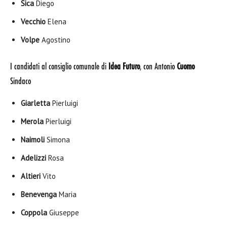
Sica
Diego
Vecchio
Elena
Volpe
Agostino
I candidati al consiglio comunale di
Idea Futuro
, con Antonio
Cuomo
Sindaco
Giarletta
Pierluigi
Merola
Pierluigi
Naimoli
Simona
Adelizzi
Rosa
Altieri
Vito
Benevenga
Maria
Coppola
Giuseppe