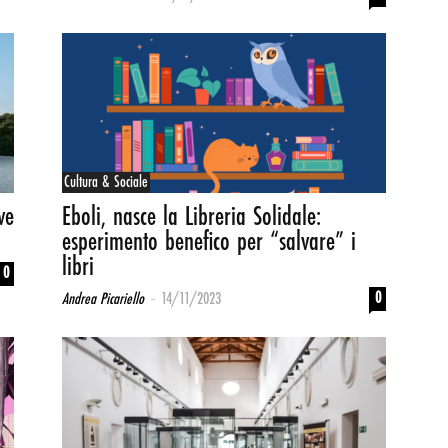
Cultura & Sociale
ve
Eboli, nasce la Libreria Solidale:
esperimento benefico per “salvare” i
libri
0
-
0
Andrea Picariello
14/11/2023