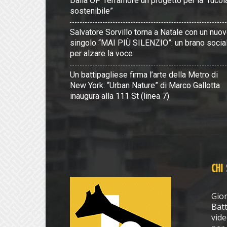
Dalla OP Terramore un progetto per la “rucol
sostenibile”
Salvatore Sorvillo torna a Natale con un nuo
singolo “MAI PIÙ SILENZIO”: un brano socia
per alzare la voce
Un battipagliese firma l’arte della Metro di
New York: “Urban Nature” di Marco Gallotta
inaugura alla 111 St (linea 7)
CHI
Gior
Batt
vide