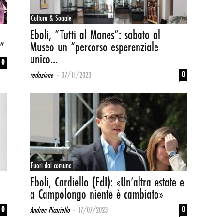
Cultura & Sociale
Eboli, “Tutti al Manes”: sabato al
i”
Museo un “percorso esperenziale
unico...
0
-
0
redazione
07/11/2023
Fuori dal comune
Eboli, Cardiello (FdI): «Un’altra estate e
a Campolongo niente è cambiato»
-
0
0
Andrea Picariello
17/07/2023