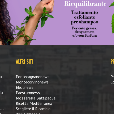
ALTRI SITI
P
Pontecagnanonews
Pr
a
Montecorvinonews
Co
Ebolinews
Paestumnews
ta
Mozzarella Battipaglia
Ricetta Mediterranea
Scegliere il Ricambio