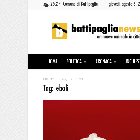
C
25.2
Comune di Battipaglia
giovedì, agosto 6, 
Battipaglia
News
HOME
POLITICA
CRONACA
INCHIES
Home
Tags
Eboli
Tag: eboli