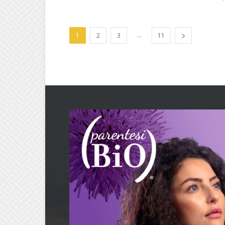
...
1
2
3
11