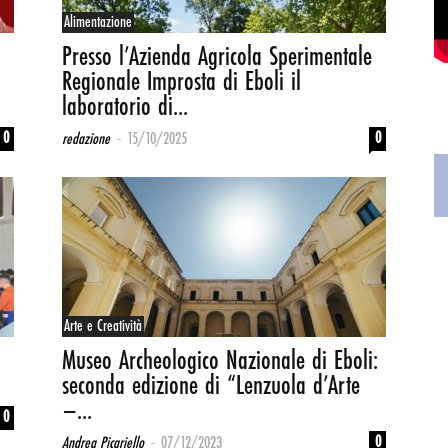
Alimentazione
Presso l’Azienda Agricola Sperimentale
Regionale Improsta di Eboli il
laboratorio di...
-
0
0
redazione
15/10/2025
Arte e Creatività
Museo Archeologico Nazionale di Eboli:
seconda edizione di “Lenzuola d’Arte
–...
0
-
0
Andrea Picariello
07/12/2023