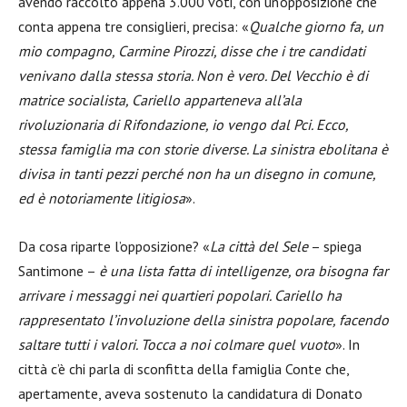
avendo raccolto appena 3.000 voti, con un’opposizione che
conta appena tre consiglieri, precisa: «
Qualche giorno fa, un
mio compagno, Carmine Pirozzi, disse che i tre candidati
venivano dalla stessa storia. Non è vero. Del Vecchio è di
matrice socialista, Cariello apparteneva all’ala
rivoluzionaria di Rifondazione, io vengo dal Pci. Ecco,
stessa famiglia ma con storie diverse. La sinistra ebolitana è
divisa in tanti pezzi perché non ha un disegno in comune,
ed è notoriamente litigiosa
».
Da cosa riparte l’opposizione? «
La città del Sele
– spiega
Santimone –
è una lista fatta di intelligenze, ora bisogna far
arrivare i messaggi nei quartieri popolari. Cariello ha
rappresentato l’involuzione della sinistra popolare, facendo
saltare tutti i valori. Tocca a noi colmare quel vuoto
». In
città c’è chi parla di sconfitta della famiglia Conte che,
apertamente, aveva sostenuto la candidatura di Donato