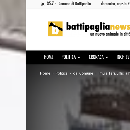
C
35.7
Comune di Battipaglia
domenica, agosto 
Battipaglia
News
HOME
POLITICA
CRONACA
INCHIES
Home
Politica
dal Comune
Imu e Tari, uffici al