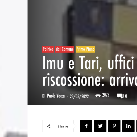
Politica
dal Comune
Primo Piano
Imu e Tari, uffici
riscossione: arriv
2075
Di
Paolo Vacca
-
0
23/03/2022
Share