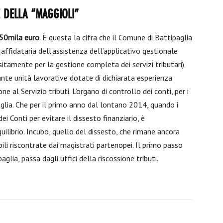
E DELLA “MAGGIOLI”
50mila euro
. È questa la cifra che il Comune di Battipaglia
à affidataria dell’assistenza dell’applicativo gestionale
tamente per la gestione completa dei servizi tributari)
ante unità lavorative dotate di dichiarata esperienza
e al Servizio tributi. L’organo di controllo dei conti, per i
paglia. Che per il primo anno dal lontano 2014, quando i
i Conti per evitare il dissesto finanziario, è
quilibrio. Incubo, quello del dissesto, che rimane ancora
ili riscontrate dai magistrati partenopei. Il primo passo
paglia, passa dagli uffici della riscossione tributi.