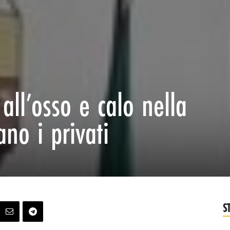
 all’osso e calo nella
ano i privati
S