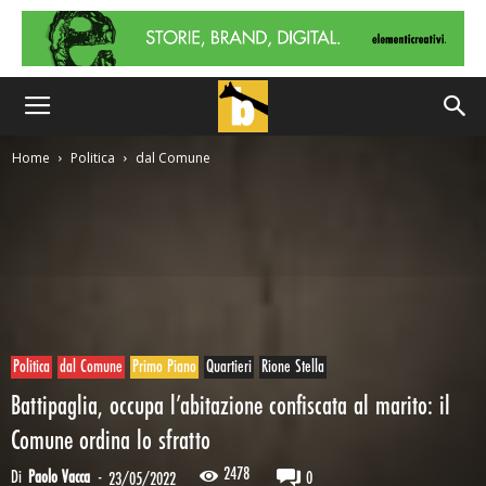
Home
Politica
dal Comune
Politica
dal Comune
Primo Piano
Quartieri
Rione Stella
Battipaglia, occupa l’abitazione confiscata al marito: il
Comune ordina lo sfratto
2478
Di
Paolo Vacca
-
0
23/05/2022