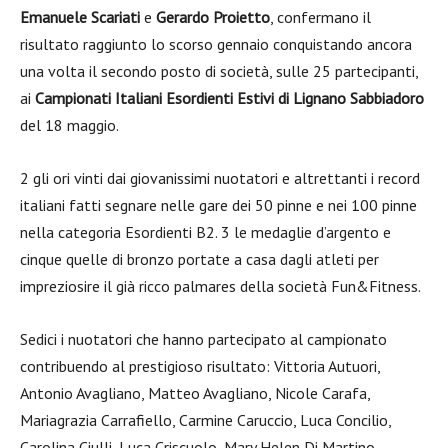
Emanuele Scariati
e
Gerardo Proietto
, confermano il
risultato raggiunto lo scorso gennaio conquistando ancora
una volta il secondo posto di società, sulle 25 partecipanti,
ai
Campionati Italiani Esordienti Estivi di Lignano Sabbiadoro
del 18 maggio.
2 gli ori vinti dai giovanissimi nuotatori e altrettanti i record
italiani fatti segnare nelle gare dei 50 pinne e nei 100 pinne
nella categoria Esordienti B2. 3 le medaglie d’argento e
cinque quelle di bronzo portate a casa dagli atleti per
impreziosire il già ricco palmares della società Fun&Fitness.
Sedici i nuotatori che hanno partecipato al campionato
contribuendo al prestigioso risultato: Vittoria Autuori,
Antonio Avagliano, Matteo Avagliano, Nicole Carafa,
Mariagrazia Carrafiello, Carmine Caruccio, Luca Concilio,
Carolina Ciulli, Luca Criscuolo, Mary Helen Di Martino,