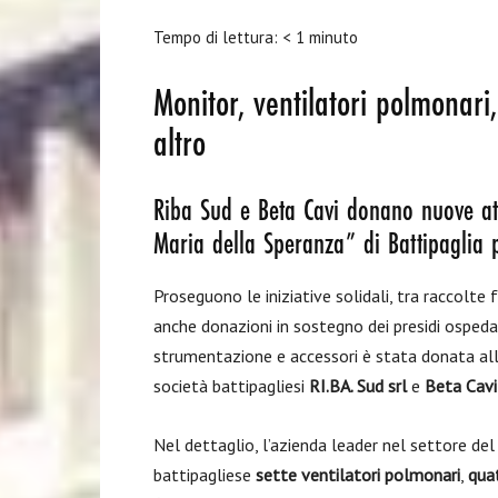
Tempo di lettura:
< 1
minuto
Monitor, ventilatori polmonari,
altro
Riba Sud e Beta Cavi donano nuove att
Maria della Speranza” di Battipaglia 
Proseguono le iniziative solidali, tra raccolt
anche donazioni in sostegno dei presidi ospedali
strumentazione e accessori è stata donata all
società battipagliesi
RI.BA. Sud srl
e
Beta Cavi
Nel dettaglio, l’azienda leader nel settore del
battipagliese
sette ventilatori polmonari
,
quat