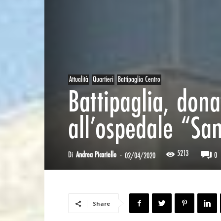
Attualità
Quartieri
Battipaglia Centro
Battipaglia, don
all’ospedale “Sa
5213
Di
Andrea Picariello
-
0
02/04/2020
Share