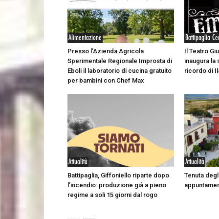
Alimentazione
Battipaglia Ce
Presso l’Azienda Agricola
Il Teatro Giu
Sperimentale Regionale Improsta di
inaugura la 
Eboli il laboratorio di cucina gratuito
ricordo di Il
per bambini con Chef Max
Attualità
Attualità
Battipaglia, Giffoniello riparte dopo
Tenuta degli
l’incendio: produzione già a pieno
appuntament
regime a soli 15 giorni dal rogo