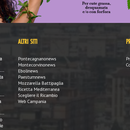
ALTRI SITI
P
Pontecagnanonews
Pr
a
Montecorvinonews
Co
Ebolinews
Paestumnews
ta
Mozzarella Battipaglia
Ricetta Mediterranea
Scegliere il Ricambio
Web Campania
a
vo
le