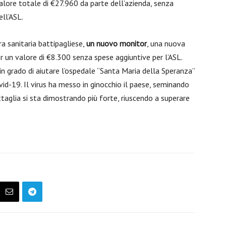
alore totale di €27.960 da parte dell’azienda, senza
ell’ASL.
ra sanitaria battipagliese,
un nuovo monitor
, una nuova
er un valore di €8.300 senza spese aggiuntive per l’ASL.
 grado di aiutare l’ospedale “Santa Maria della Speranza”
id-19. Il virus ha messo in ginocchio il paese, seminando
attaglia si sta dimostrando più forte, riuscendo a superare