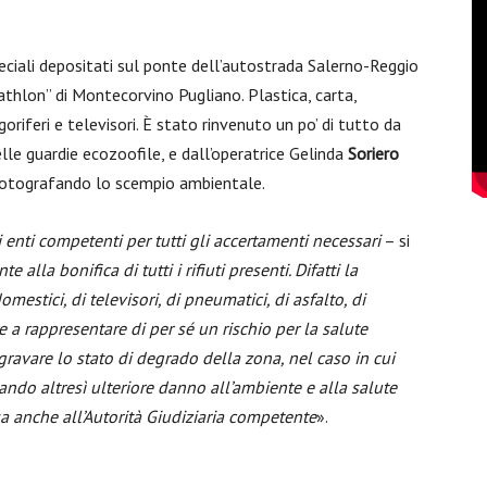
peciali depositati sul ponte dell’autostrada Salerno-Reggio
thlon” di Montecorvino Pugliano. Plastica, carta,
goriferi e televisori. È stato rinvenuto un po’ di tutto da
elle guardie ecozoofile, e dall’operatrice Gelinda
Soriero
 fotografando lo scempio ambientale.
enti competenti per tutti gli accertamenti necessari
– si
alla bonifica di tutti i rifiuti presenti. Difatti la
omestici, di televisori, di pneumatici, di asfalto, di
re a rappresentare di per sé un rischio per la salute
avare lo stato di degrado della zona, nel caso in cui
ndo altresì ulteriore danno all’ambiente e alla salute
sa anche all’Autorità Giudiziaria competente
».