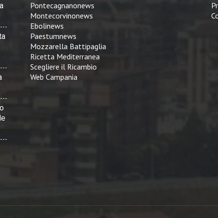
Pontecagnanonews
Pr
a
Montecorvinonews
Co
Ebolinews
Paestumnews
ta
Mozzarella Battipaglia
Ricetta Mediterranea
Scegliere il Ricambio
Web Campania
a
vo
le