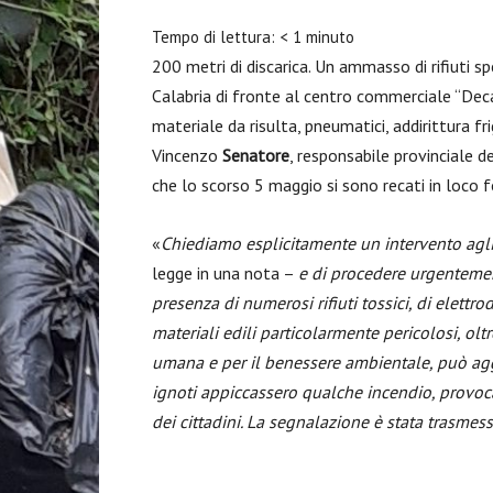
Tempo di lettura:
< 1
minuto
200 metri di discarica. Un ammasso di rifiuti s
Calabria di fronte al centro commerciale “Deca
materiale da risulta, pneumatici, addirittura fri
Vincenzo
Senatore
, responsabile provinciale d
che lo scorso 5 maggio si sono recati in loco
«
Chiediamo esplicitamente un intervento agli 
legge in una nota –
e di procedere urgentemente 
presenza di numerosi rifiuti tossici, di elettrod
materiali edili particolarmente pericolosi, olt
umana e per il benessere ambientale, può aggr
ignoti appiccassero qualche incendio, provoca
dei cittadini. La segnalazione è stata trasmes