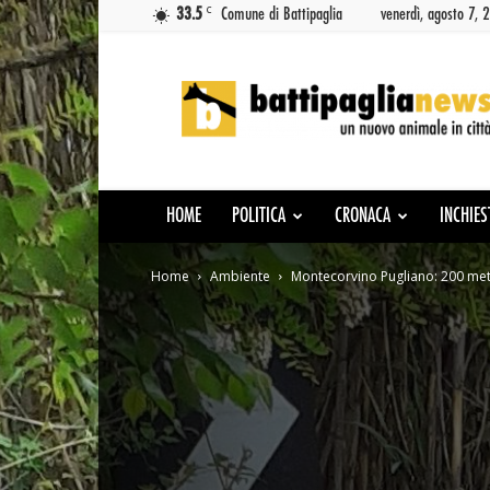
C
33.5
Comune di Battipaglia
venerdì, agosto 7, 
Battipaglia
News
HOME
POLITICA
CRONACA
INCHIES
Home
Ambiente
Montecorvino Pugliano: 200 metri