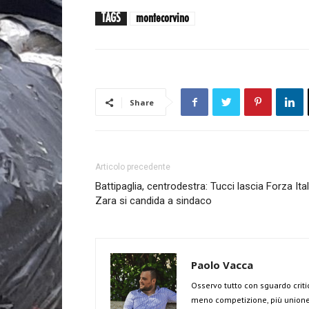
TAGS
montecorvino
Share
Articolo precedente
Battipaglia, centrodestra: Tucci lascia Forza Ital
Zara si candida a sindaco
Paolo Vacca
Osservo tutto con sguardo criti
meno competizione, più unione 