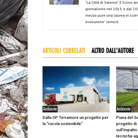
"La Città di Salerno". E Scrivo 
giornalismo nel 2013, e dal 201
mezzo pure una laurea in scien
evoluzione" semicit.
ARTICOLI CORRELATI
ALTRO DALL'AUTORE
Ambiente
Ambiente
Dalla OP Terramore un progetto per
Piana del S
la “rucola sostenibile”
progetto di
sull’impatto
tecniche ag