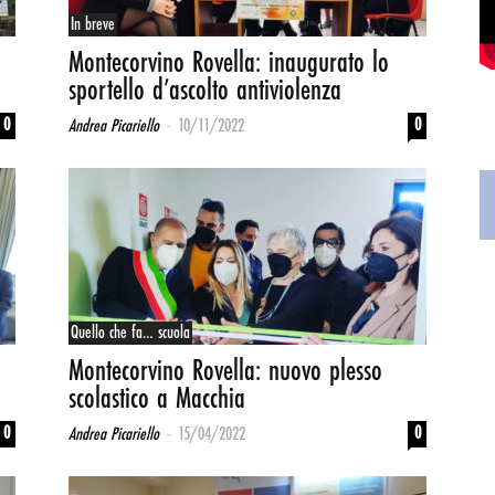
In breve
Montecorvino Rovella: inaugurato lo
sportello d’ascolto antiviolenza
-
0
0
Andrea Picariello
10/11/2022
Quello che fa… scuola
Montecorvino Rovella: nuovo plesso
scolastico a Macchia
-
0
0
Andrea Picariello
15/04/2022