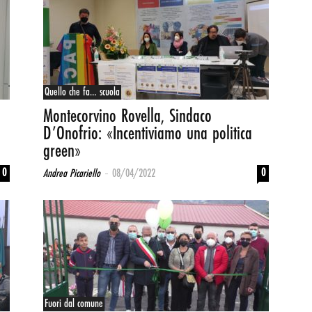
Quello che fa… scuola
Montecorvino Rovella, Sindaco
D’Onofrio: «Incentiviamo una politica
green»
-
0
0
Andrea Picariello
08/04/2022
Fuori dal comune