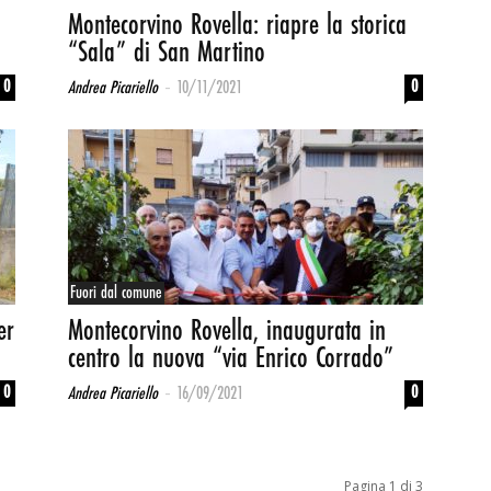
Montecorvino Rovella: riapre la storica
“Sala” di San Martino
-
0
0
Andrea Picariello
10/11/2021
Fuori dal comune
er
Montecorvino Rovella, inaugurata in
centro la nuova “via Enrico Corrado”
-
0
0
Andrea Picariello
16/09/2021
Pagina 1 di 3