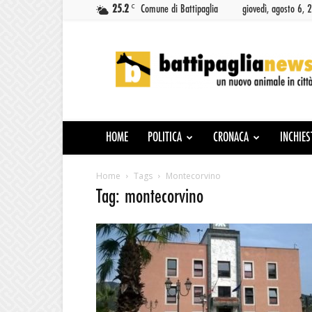
C
25.2
Comune di Battipaglia
giovedì, agosto 6, 
Battipaglia
News
HOME
POLITICA
CRONACA
INCHIES
Home
Tags
Montecorvino
Tag: montecorvino