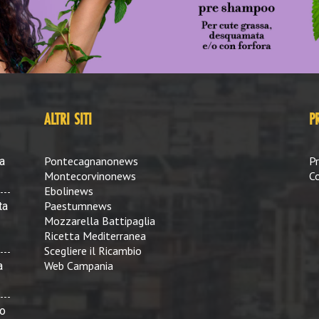
ALTRI SITI
P
Pontecagnanonews
Pr
a
Montecorvinonews
Co
Ebolinews
Paestumnews
ta
Mozzarella Battipaglia
Ricetta Mediterranea
Scegliere il Ricambio
Web Campania
a
vo