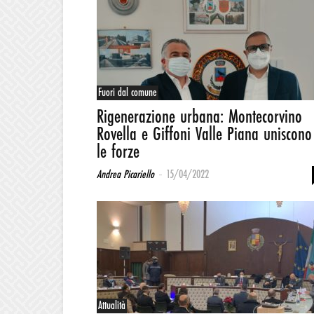
Fuori dal comune
Rigenerazione urbana: Montecorvino
Rovella e Giffoni Valle Piana uniscono
le forze
-
Andrea Picariello
15/04/2022
Attualità