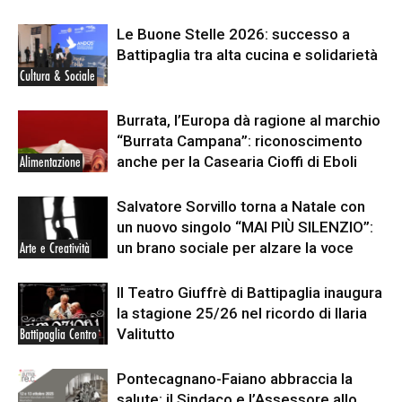
Le Buone Stelle 2026: successo a
Battipaglia tra alta cucina e solidarietà
Cultura & Sociale
Burrata, l’Europa dà ragione al marchio
“Burrata Campana”: riconoscimento
anche per la Casearia Cioffi di Eboli
Alimentazione
Salvatore Sorvillo torna a Natale con
un nuovo singolo “MAI PIÙ SILENZIO”:
un brano sociale per alzare la voce
Arte e Creatività
Il Teatro Giuffrè di Battipaglia inaugura
la stagione 25/26 nel ricordo di Ilaria
Valitutto
Battipaglia Centro
Pontecagnano-Faiano abbraccia la
salute: il Sindaco e l’Assessore allo