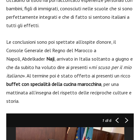
cittadino di Eboli ha poi raccontato esperienze personali con
bambini, figli di immigrati, conosciuti nelle scuole che si sono
perfettamente integrati e che di fatto si sentono italiani a
tutti gli effetti.
Le conclusioni sono poi spettate all’ospite d’onore, il
Console Generale del Regno del Marocco a
Napoli, Abdelkader
Naji
, arrivato in Italia soltanto a giugno e
che da subito ha voluto dire ai presenti «
mi scuso per il mio
italiano
». Al termine poi è stato offerto ai presenti un ricco
buffet con specialità della cucina marocchina
, per una
mattinata all’insegna del rispetto delle reciproche culture e
storia.
1
di 6