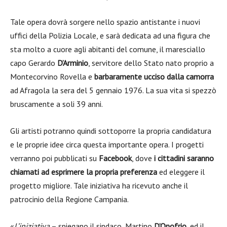
Tale opera dovrà sorgere nello spazio antistante i nuovi
uffici della Polizia Locale, e sarà dedicata ad una figura che
sta molto a cuore agli abitanti del comune, il maresciallo
capo Gerardo
D’Arminio
, servitore dello Stato nato proprio a
Montecorvino Rovella e
barbaramente ucciso dalla camorra
ad Afragola la sera del 5 gennaio 1976. La sua vita si spezzò
bruscamente a soli 39 anni.
Gli artisti potranno quindi sottoporre la propria candidatura
e le proprie idee circa questa importante opera. I progetti
verranno poi pubblicati su
Facebook
, dove
i cittadini saranno
chiamati ad esprimere la propria preferenza
ed eleggere il
progetto migliore. Tale iniziativa ha ricevuto anche il
patrocinio della Regione Campania.
«
L’iniziativa
– spiegano il sindaco, Martino
D’Onofrio
, ed il