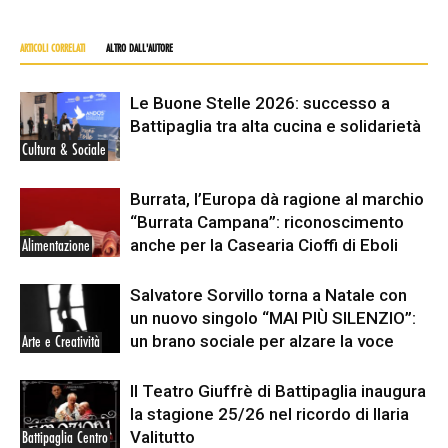
ARTICOLI CORRELATI
ALTRO DALL'AUTORE
Le Buone Stelle 2026: successo a
Battipaglia tra alta cucina e solidarietà
Cultura & Sociale
Burrata, l’Europa dà ragione al marchio
“Burrata Campana”: riconoscimento
anche per la Casearia Cioffi di Eboli
Alimentazione
Salvatore Sorvillo torna a Natale con
un nuovo singolo “MAI PIÙ SILENZIO”:
un brano sociale per alzare la voce
Arte e Creatività
Il Teatro Giuffrè di Battipaglia inaugura
la stagione 25/26 nel ricordo di Ilaria
Valitutto
Battipaglia Centro