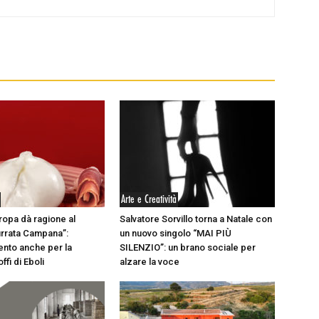
Arte e Creatività
uropa dà ragione al
Salvatore Sorvillo torna a Natale con
rrata Campana”:
un nuovo singolo “MAI PIÙ
nto anche per la
SILENZIO”: un brano sociale per
ffi di Eboli
alzare la voce