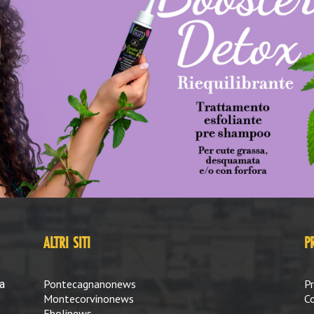
ALTRI SITI
P
Pontecagnanonews
Pr
a
Montecorvinonews
Co
Ebolinews