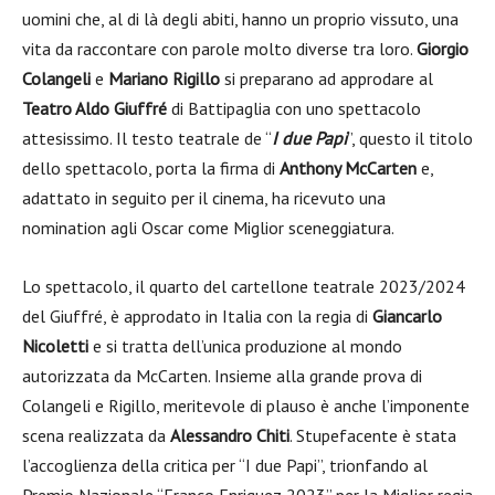
uomini che, al di là degli abiti, hanno un proprio vissuto, una
vita da raccontare con parole molto diverse tra loro.
Giorgio
Colangeli
e
Mariano Rigillo
si preparano ad approdare al
Teatro Aldo Giuffré
di Battipaglia con uno spettacolo
attesissimo. Il testo teatrale de “
I due Papi
”, questo il titolo
dello spettacolo, porta la firma di
Anthony McCarten
e,
adattato in seguito per il cinema, ha ricevuto una
nomination agli Oscar come Miglior sceneggiatura.
Lo spettacolo, il quarto del cartellone teatrale 2023/2024
del Giuffré, è approdato in Italia con la regia di
Giancarlo
Nicoletti
e si tratta dell’unica produzione al mondo
autorizzata da McCarten. Insieme alla grande prova di
Colangeli e Rigillo, meritevole di plauso è anche l’imponente
scena realizzata da
Alessandro Chiti
. Stupefacente è stata
l’accoglienza della critica per “I due Papi”, trionfando al