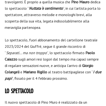
travolgenti. È proprio a quella musica che
Pino Mauro
dedica
lo spettacolo “
Nuttata ‘e sentimento
”, in cui l’artista porta lo
spettatore, attraverso melodie e monologhi brevi, alla
scoperta della sua vita, legata indissolubilmente alla
meraviglia partenopea.
Lo spettacolo, fuori abbonamento del cartellone teatrale
2023/2024 del Giuffré, segue il grande riscontro di
“
Separati… ma non troppo
”, lo spettacolo firmato
Paolo
Caiazzo
sugli amori resi logori dal tempo ma capaci sempre
di regalare sensazioni nuove, e anticipa l’arrivo di
Giorgio
Colangeli
e
Mariano Rigillo
al teatro battipagliese con “
I due
papi
”, fissato per il 4 febbraio prossimo.
LO SPETTACOLO
Il nuovo spettacolo di Pino Muro è realizzato da un