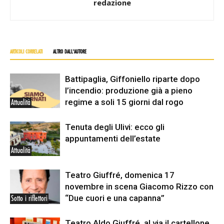
redazione
ARTICOLI CORRELATI
ALTRO DALL'AUTORE
Battipaglia, Giffoniello riparte dopo
l’incendio: produzione già a pieno
regime a soli 15 giorni dal rogo
Attualità
Tenuta degli Ulivi: ecco gli
appuntamenti dell’estate
Attualità
Teatro Giuffré, domenica 17
novembre in scena Giacomo Rizzo con
“Due cuori e una capanna”
Sotto i riflettori
Teatro Aldo Giuffré, al via il cartellone