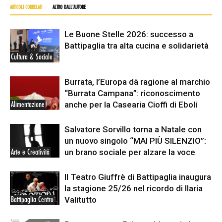
ARTICOLI CORRELATI
ALTRO DALL'AUTORE
Le Buone Stelle 2026: successo a
Battipaglia tra alta cucina e solidarietà
Cultura & Sociale
Burrata, l’Europa dà ragione al marchio
“Burrata Campana”: riconoscimento
anche per la Casearia Cioffi di Eboli
Alimentazione
Salvatore Sorvillo torna a Natale con
un nuovo singolo “MAI PIÙ SILENZIO”:
un brano sociale per alzare la voce
Arte e Creatività
Il Teatro Giuffrè di Battipaglia inaugura
la stagione 25/26 nel ricordo di Ilaria
Valitutto
Battipaglia Centro