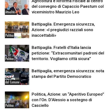
Agricoltura e Riforma Fiscale al centro
del convegno di Capaccio Paestum col
viceministro Maurizio Leo
Attualità
Battipaglia. Emergenza sicurezza,
Azione: «I pregiudizi razziali sono
inaccettabili»
Politica
Battipaglia. Fratelli d’Italia lancia
petizione: “Extracomunitari padroni del
territorio. Vogliamo città sicura”
Politica
Battipaglia, emergenza sicurezza: nota
stampa del Partito Democratico
dal Comune
Politica, Azione: un “Aperitivo Europeo”
con l’On. D’Alessio a sostegno di
Casciello
Politica