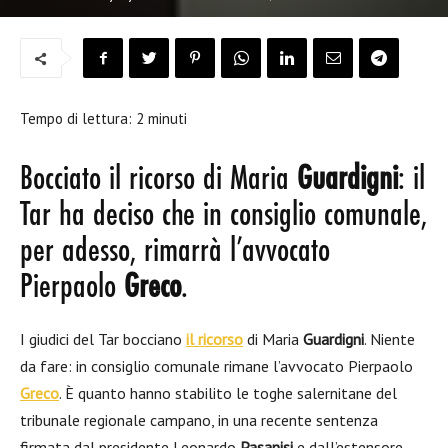
Tempo di lettura:
2
minuti
Bocciato il ricorso di Maria
Guardigni
: il
Tar ha deciso che in consiglio comunale,
per adesso, rimarrà l’avvocato
Pierpaolo
Greco
.
I giudici del Tar bocciano
il ricorso
di Maria
Guardigni
. Niente
da fare: in consiglio comunale rimane l’avvocato Pierpaolo
Greco
. È quanto hanno stabilito le toghe salernitane del
tribunale regionale campano, in una recente sentenza
firmata dal presidente Leonardo
Pasanisi
e dall’estensore