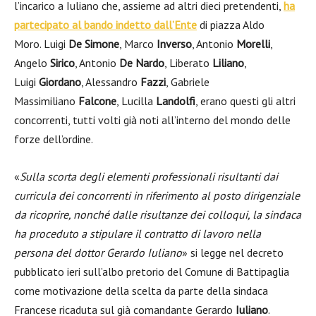
l’incarico a Iuliano che, assieme ad altri dieci pretendenti,
ha
partecipato al bando indetto dall’Ente
di piazza Aldo
Moro. Luigi
De Simone
, Marco
Inverso
, Antonio
Morelli
,
Angelo
Sirico
, Antonio
De Nardo
, Liberato
Liliano
,
Luigi
Giordano
, Alessandro
Fazzi
, Gabriele
Massimiliano
Falcone
, Lucilla
Landolfi
, erano questi gli altri
concorrenti, tutti volti già noti all’interno del mondo delle
forze dell’ordine.
«
Sulla scorta degli elementi professionali risultanti dai
curricula dei concorrenti in riferimento al posto dirigenziale
da ricoprire, nonché dalle risultanze dei colloqui, la sindaca
ha proceduto a stipulare il contratto di lavoro nella
persona del dottor Gerardo Iuliano
» si legge nel decreto
pubblicato ieri sull’albo pretorio del Comune di Battipaglia
come motivazione della scelta da parte della sindaca
Francese ricaduta sul già comandante Gerardo
Iuliano
.