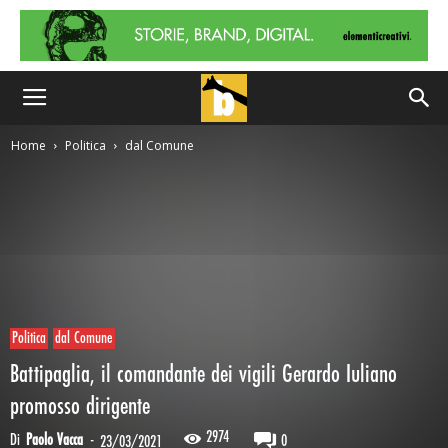
Home
Politica
dal Comune
Politica
dal Comune
Battipaglia, il comandante dei vigili Gerardo Iuliano
promosso dirigente
2974
Di
Paolo Vacca
-
0
23/03/2021