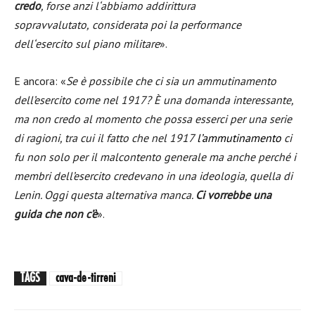
credo
, forse anzi l
‘
abbiamo addirittura
sopravvalutato
,
considerata
poi
la performance
dell
‘
esercito sul piano militare
».
E ancora: «
Se è possibile che ci sia un ammutinamento
dell’esercito come nel 1917? È una domanda interessante,
ma non credo al momento che possa esserci per una serie
di ragioni, tra cui il fatto che nel 1917
l’ammutina
m
ento
ci
fu non solo per il malcontento generale ma anche perché i
membri dell’esercito credevano in una ideologia, quella di
Lenin. Oggi questa alternativa manca.
Ci vorrebbe una
guida che non c’è
».
TAGS
cava-de-tirreni