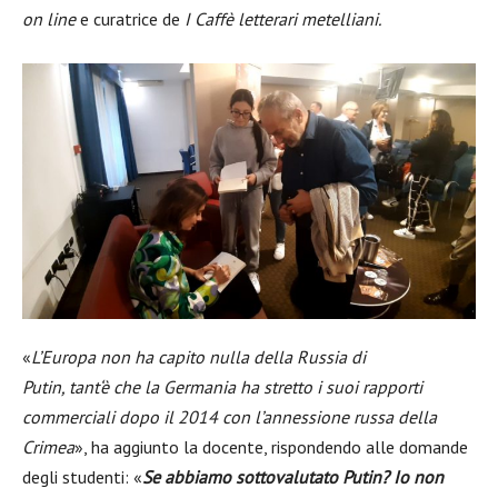
on line
e curatrice de
I Caffè letterari metelliani.
«
L’
E
uropa non ha capito nulla
della Russia di
Putin,
tant
‘è
che la Germania ha stretto i suoi rapporti
commerciali dopo il 2014
con l’annessione russa della
Crimea
»
, ha aggiunto la docente, rispondendo alle domande
degli studenti: «
Se abbiamo sottovalutato Putin? Io non