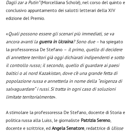
Dagli zar a Putin”
(
Morcelliana
Scholé
),
nel corso del
quinto e
conclusivo appuntamento dei salotti letterari
della
XIV
edizione del Premio.
«
Quali possono essere
gli scenari più immediati
,
se va
ancora avanti la
guerra in Ucraina
? Sono due
– ha spiegato
la professoressa
De Stefano
–
il primo
,
quello di decidere
di annettere territori già oggi dichiarati indipendenti e sotto
il controllo russo
; il secondo
,
quell
o
di guardare ai paesi
baltici o al
n
ord Kazakistan, dove c’è una grande fetta di
popolazione russa e annetterla in nome della
“
esigenza di
salvaguardare
“
i russi. Si tratta in ogni caso di soluzioni
limitate
territorialmente
».
A stimolare la professoressa De Stefano, docente di Storia e
politica russa alla Luiss, le giornaliste
Patrizia Sereno
,
docente e scrittrice, ed
Angela Senatore
, redattrice di
Ulisse