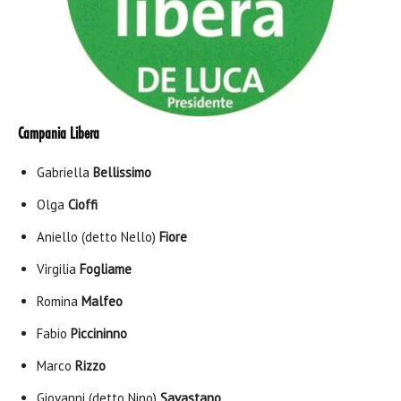
Campania Libera
Gabriella
Bellissimo
Olga
Cioffi
Aniello (detto Nello)
Fiore
Virgilia
Fogliame
Romina
Malfeo
Fabio
Piccininno
Marco
Rizzo
Giovanni (detto Nino)
Savastano