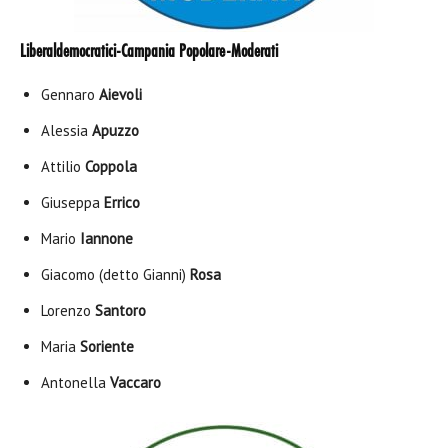
Liberaldemocratici-Campania Popolare-Moderati
Gennaro
Aievoli
Alessia
Apuzzo
Attilio
Coppola
Giuseppa
Errico
Mario
Iannone
Giacomo (detto Gianni)
Rosa
Lorenzo
Santoro
Maria
Soriente
Antonella
Vaccaro