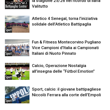
la stagione 25/26 nel ricordo di Ilaria
Valitutto
Battipaglia Centro
Atletico 4 Senegal, torna l’iniziativa
solidale dell’Atletico Battipaglia
Sport
Fun & Fitness Montecorvino Pugliano
Vice Campioni d’Italia ai Campionati
Italiani di Nuoto Pinnato
Sport
Calcio, Operazione Nostalgia
all’insegna delle “Fútbol Emotion”
Sport
Sport, calcio: il giovane battipagliese
Niccolò Ferrara alla corte dell’Empoli
Sport