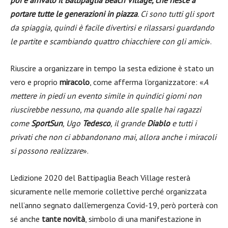
poi è arrivato il Battipaglia Beach Village, che riesce a
portare tutte le generazioni in piazza
. Ci sono tutti gli sport
da spiaggia, quindi è facile divertirsi e rilassarsi guardando
le partite e scambiando quattro chiacchiere con gli amici
».
Riuscire a organizzare in tempo la sesta edizione è stato un
vero e proprio
miracolo
, come afferma l’organizzatore: «
A
mettere in piedi un evento simile in quindici giorni non
riuscirebbe nessuno, ma quando alle spalle hai ragazzi
come
SportSun
, Ugo
Tedesco
, il grande
Diablo
e tutti i
privati che non ci abbandonano mai, allora anche i miracoli
si possono realizzare
».
L’edizione 2020 del Battipaglia Beach Village resterà
sicuramente nelle memorie collettive perché organizzata
nell’anno segnato dall’emergenza Covid-19, però porterà con
sé anche
tante novità
, simbolo di una manifestazione in