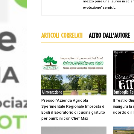
mezzo pure una laurea in scien
evoluzione" semicit.
ARTICOLI CORRELATI
ALTRO DALL'AUTORE
Alimentazione
Battipaglia Ce
Presso l’Azienda Agricola
Il Teatro Giu
Sperimentale Regionale Improsta di
inaugura la 
Eboli il laboratorio di cucina gratuito
ricordo di Il
per bambini con Chef Max