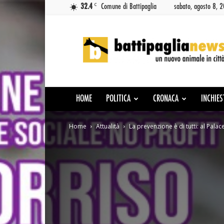
C
32.4
Comune di Battipaglia
sabato, agosto 8, 
Battipaglia
News
HOME
POLITICA
CRONACA
INCHIES
Home
Attualità
La prevenzione è di tutti: al Palac