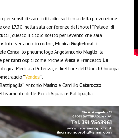
o per sensibilizzare i cittadini sul tema della prevenzione.
e ore 17.30, nella sala conferenze dell’hotel “Palace” di
tutti”, questo il titolo scelto per l’evento che sarà
le
. Interverranno, in ordine, Monica
Guglielmotti
,
ele
Conca
, lo pneumologo Angelantonio
Maglio
, la
he per tanti ospiti come Michele
Aieta
e Francesco
La
ologica Medica a Potenza, e direttore dell’Uoc di Chirurgia
tometraggio “
Vendesi
“,
 Battipaglia”, Antonio
Marino
e Camillo
Catarozzo
,
spettivamente delle Bcc di Aquara e Battipaglia.