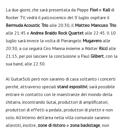
La due giorni, che sarà presentata da Peppe
Fiori
e
Kali
di
Rocker TV, vedrà il palcoscenico del 9 luglio ospitare il
Bermuda Acoustic Trio
alle 20:30, il
Matteo Mancuso Trio
alle 21:45 e
Andrea Braido Rock Quartet
alle 22:45. Il 10
luglio sarà invece la volta di Pierangelo
Mugavero
alle
20:30, a cui seguirà Ciro Manna insieme a Walter
Ricci
alle
21:15, per poi lasciare la conclusione a Paul
Gilbert
, con la
sua band, alle 22:30.
Al GuitarSciò però non saranno di casa soltanto i concerti
perché, attraverso speciali
stand espositivi
, sarà
possibile
entrare in contatto con le maestranze del mondo della
chitarra, incontrando
liutai, produttori di amplificatori,
produttori di effetti a pedale, produttori di plettri e non
solo.
All’interno dell’area nella villa comunale saranno
allestiti, inoltre,
zone di ristoro
e
zona backstage
, non