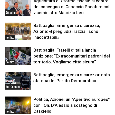
Agricoltura e Riforma Fiscale al centro
del convegno di Capaccio Paestum col
viceministro Maurizio Leo
Attualità
Battipaglia. Emergenza sicurezza,
Azione: «I pregiudizi razziali sono
inaccettabili»
Politica
Battipaglia. Fratelli d’Italia lancia
petizione: “Extracomunitari padroni del
territorio. Vogliamo città sicura”
Politica
Battipaglia, emergenza sicurezza: nota
stampa del Partito Democratico
dal Comune
Politica, Azione: un “Aperitivo Europeo”
con l’On. D’Alessio a sostegno di
Casciello
Politica