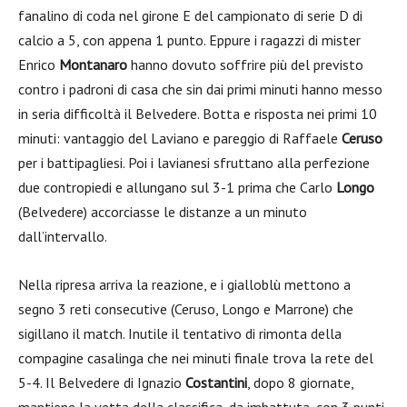
fanalino di coda nel girone E del campionato di serie D di
calcio a 5, con appena 1 punto. Eppure i ragazzi di mister
Enrico
Montanaro
hanno dovuto soffrire più del previsto
contro i padroni di casa che sin dai primi minuti hanno messo
in seria difficoltà il Belvedere. Botta e risposta nei primi 10
minuti: vantaggio del Laviano e pareggio di Raffaele
Ceruso
per i battipagliesi. Poi i lavianesi sfruttano alla perfezione
due contropiedi e allungano sul 3-1 prima che Carlo
Longo
(Belvedere) accorciasse le distanze a un minuto
dall’intervallo.
Nella ripresa arriva la reazione, e i gialloblù mettono a
segno 3 reti consecutive (Ceruso, Longo e Marrone) che
sigillano il match. Inutile il tentativo di rimonta della
compagine casalinga che nei minuti finale trova la rete del
5-4. Il Belvedere di Ignazio
Costantini
, dopo 8 giornate,