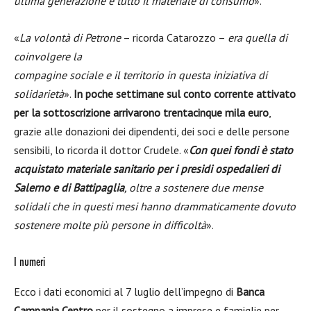
ultima generazione e tutto il materiale di consumo
».
«
La volontà di Petrone
– ricorda Catarozzo –
era quella di
coinvolgere la
compagine sociale e il territorio in questa iniziativa di
solidarietà
».
In poche settimane sul conto corrente attivato
per la sottoscrizione arrivarono trentacinque mila euro
,
grazie alle donazioni dei dipendenti, dei soci e delle persone
sensibili, lo ricorda il dottor Crudele. «
Con quei fondi è stato
acquistato materiale sanitario per i presidi ospedalieri di
Salerno e di Battipaglia
, oltre a sostenere due mense
solidali che in questi mesi hanno drammaticamente dovuto
sostenere molte più persone in difficoltà
».
I numeri
Ecco i dati economici al 7 luglio dell’impegno di
Banca
Campania Centro
per il sostegno a imprese e famiglie per