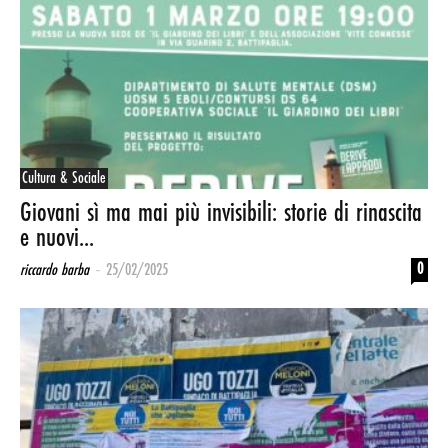
Cultura & Sociale
Giovani sì ma mai più invisibili: storie di rinascita
e nuovi...
-
0
riccardo barba
25/02/2025