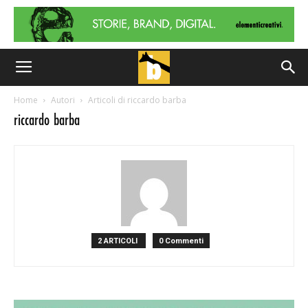
Home
Autori
Articoli di riccardo barba
riccardo barba
2 ARTICOLI
0 Commenti