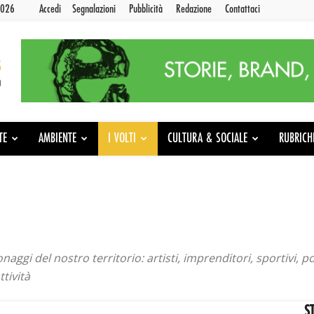
2026
Accedi
Segnalazioni
Pubblicità
Redazione
Contattaci
TE
AMBIENTE
I VOLTI
CULTURA & SOCIALE
RUBRICH
aggi del nostro territorio: artisti, imprenditori, sportivi, p
tività
S