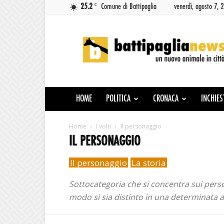
C
25.2
Comune di Battipaglia
venerdì, agosto 7, 
Battipaglia
News
HOME
POLITICA
CRONACA
INCHIES
Home
I volti
Il personaggio
IL PERSONAGGIO
Il personaggio
La storia
Sottocategoria che si concentra sui person
modo si sia distinto in una determinata at