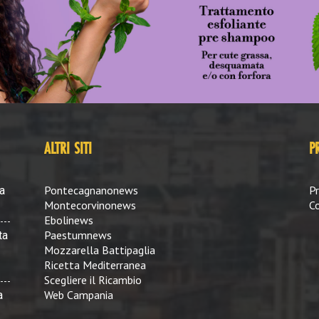
ALTRI SITI
P
Pontecagnanonews
Pr
a
Montecorvinonews
Co
Ebolinews
Paestumnews
ta
Mozzarella Battipaglia
Ricetta Mediterranea
Scegliere il Ricambio
Web Campania
a