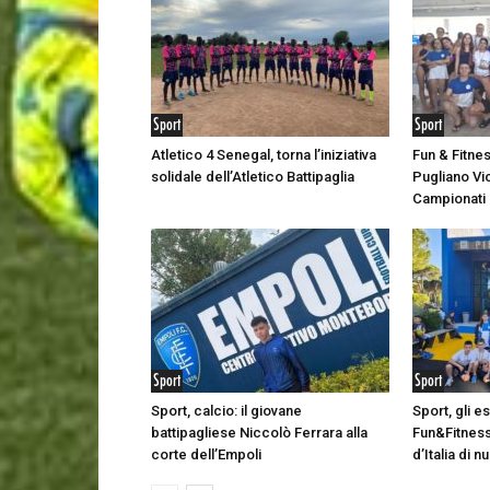
Sport
Sport
Atletico 4 Senegal, torna l’iniziativa
Fun & Fitne
solidale dell’Atletico Battipaglia
Pugliano Vic
Campionati I
Sport
Sport
Sport, calcio: il giovane
Sport, gli e
battipagliese Niccolò Ferrara alla
Fun&Fitness
corte dell’Empoli
d’Italia di 