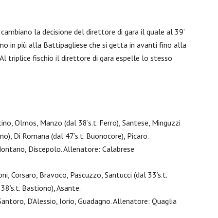
 cambiano la decisione del direttore di gara il quale al 39’
o in più alla Battipagliese che si getta in avanti fino alla
l triplice fischio il direttore di gara espelle lo stesso
no, Olmos, Manzo (dal 38’s.t. Ferro), Santese, Minguzzi
ano), Di Romana (dal 47’s.t. Buonocore), Picaro.
Montano, Discepolo. Allenatore: Calabrese
, Corsaro, Bravoco, Pascuzzo, Santucci (dal 33’s.t.
8’s.t. Bastiono), Asante.
 Santoro, D’Alessio, Iorio, Guadagno. Allenatore: Quaglia