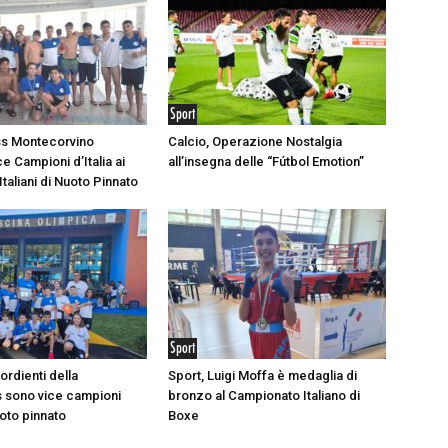
Sport
ss Montecorvino
Calcio, Operazione Nostalgia
e Campioni d’Italia ai
all’insegna delle “Fútbol Emotion”
taliani di Nuoto Pinnato
Sport
sordienti della
Sport, Luigi Moffa è medaglia di
 sono vice campioni
bronzo al Campionato Italiano di
nuoto pinnato
Boxe