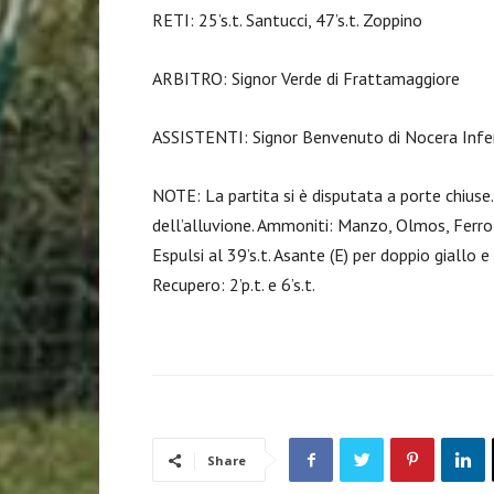
RETI: 25’s.t. Santucci, 47’s.t. Zoppino
ARBITRO: Signor Verde di Frattamaggiore
ASSISTENTI: Signor Benvenuto di Nocera Inferi
NOTE: La partita si è disputata a porte chiuse
dell’alluvione. Ammoniti: Manzo, Olmos, Ferro
Espulsi al 39’s.t. Asante (E) per doppio giallo e
Recupero: 2’p.t. e 6’s.t.
Share