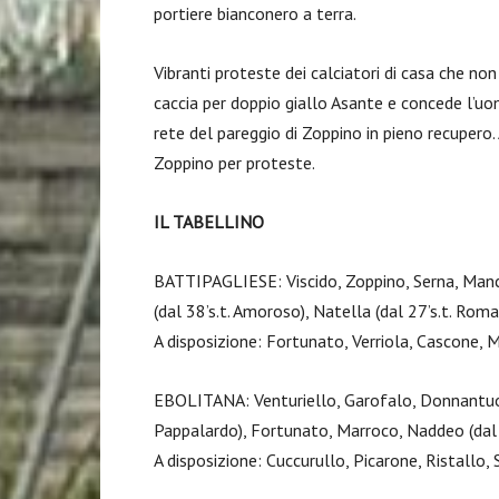
portiere bianconero a terra.
Vibranti proteste dei calciatori di casa che non
caccia per doppio giallo Asante e concede l’uom
rete del pareggio di Zoppino in pieno recupero. A
Zoppino per proteste.
IL TABELLINO
BATTIPAGLIESE: Viscido, Zoppino, Serna, Manci
(dal 38’s.t. Amoroso), Natella (dal 27’s.t. Rom
A disposizione: Fortunato, Verriola, Cascone, 
EBOLITANA: Venturiello, Garofalo, Donnantuoni
Pappalardo), Fortunato, Marroco, Naddeo (dal 3
A disposizione: Cuccurullo, Picarone, Ristallo,