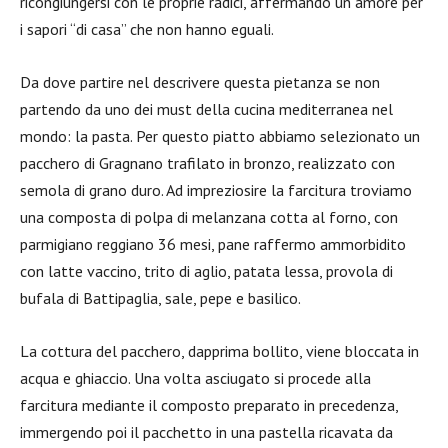
ricongiungersi con le proprie radici, affermando un amore per
i sapori “di casa” che non hanno eguali.
Da dove partire nel descrivere questa pietanza se non
partendo da uno dei must della cucina mediterranea nel
mondo: la pasta. Per questo piatto abbiamo selezionato un
pacchero di Gragnano trafilato in bronzo, realizzato con
semola di grano duro. Ad impreziosire la farcitura troviamo
una composta di polpa di melanzana cotta al forno, con
parmigiano reggiano 36 mesi, pane raffermo ammorbidito
con latte vaccino, trito di aglio, patata lessa, provola di
bufala di Battipaglia, sale, pepe e basilico.
La cottura del pacchero, dapprima bollito, viene bloccata in
acqua e ghiaccio. Una volta asciugato si procede alla
farcitura mediante il composto preparato in precedenza,
immergendo poi il pacchetto in una pastella ricavata da