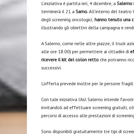
L’iniziativa è partita ieri, 4 dicembre, a
Salerno
terminerà il 21 a
Sarno.
All’interno del teatro G
degli screening oncologici,
hanno tenuto una 
illustrando gli obiettivi della campagna e ren
A Salerno, come nelle altre piazze, il truck az
alle ore 18.00) per permettere ai cittadini di
e
ricevere il kit del colon retto
che potranno rico
successivi.
L’offerta prevede inoltre per le persone fragili 
Con tale iniziativa l’Asl Salerno intende favorir
invitandoli ad effettuare screening gratuiti, ol
percorsi di accesso alle prestazioni di screening
Sono disponibili gratuitamente tre tipi di scree