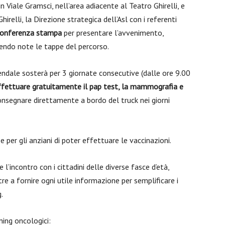
in Viale Gramsci, nell’area adiacente al Teatro Ghirelli, e
hirelli, la Direzione strategica dell’Asl con i referenti
conferenza stampa
per presentare l’avvenimento,
dendo note le tappe del percorso.
iendale sosterà per 3 giornate consecutive (dalle ore 9.00
ffettuare gratuitamente il pap test, la mammografia e
nsegnare direttamente a bordo del truck nei giorni
e per gli anziani di poter effettuare le vaccinazioni.
e l’incontro con i cittadini delle diverse fasce d’età,
tre a fornire ogni utile informazione per semplificare i
.
ning oncologici: