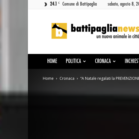
C
24.1
Comune di Battipaglia
sabato, agosto 8, 
Battipaglia
News
HOME
POLITICA
CRONACA
INCHIES
Home
Cronaca
“A Natale regalati la PREVENZIONE”: