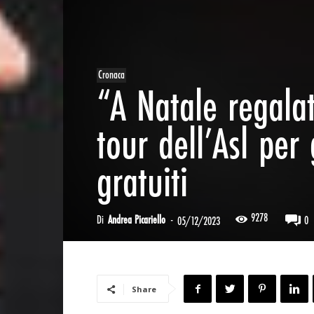
Cronaca
“A Natale regalat
tour dell’Asl per 
gratuiti
9278
Di
Andrea Picariello
-
0
05/12/2023
Share