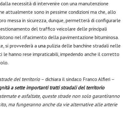
e dalla necessità di intervenire con una manutenzione
 che attualmente sono in pessime condizioni ma che, allo
oro messa in sicurezza, dunque, permetterà di configurarle
estionamento del traffico veicolare delle principali
onsistono nel rifacimento della pavimentazione bituminosa.
le, si provvederà a
un
a
pulizia delle banchine stradali nelle
iti le hanno rese impraticabili, impedendo anche il corretto
colo.
trade del territorio
– dichiara il sindaco Franco Alfieri –
ità a sette importanti tratti stradali del territorio
sistemate e asfaltate, queste strade non solo garantiranno
ito, ma fungeranno anche da vie alternative alle arterie