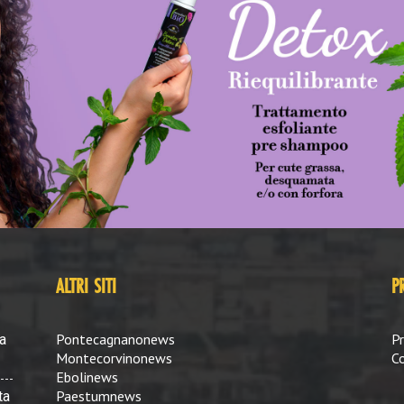
ALTRI SITI
P
Pontecagnanonews
Pr
a
Montecorvinonews
Co
Ebolinews
Paestumnews
ta