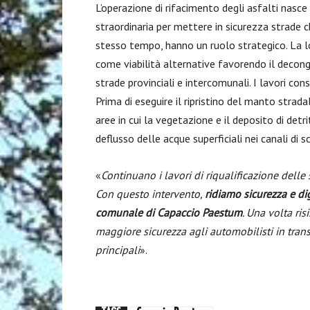
L’operazione di rifacimento degli asfalti nasc
straordinaria per mettere in sicurezza strade
stesso tempo, hanno un ruolo strategico. La l
come viabilità alternative favorendo il decong
strade provinciali e intercomunali. I lavori c
Prima di eseguire il ripristino del manto strada
aree in cui la vegetazione e il deposito di detr
deflusso delle acque superficiali nei canali di s
«
Continuano i lavori di riqualificazione delle s
Con questo intervento,
ridiamo sicurezza e dign
comunale di Capaccio Paestum
. Una volta ri
maggiore sicurezza agli automobilisti in trans
principali
».