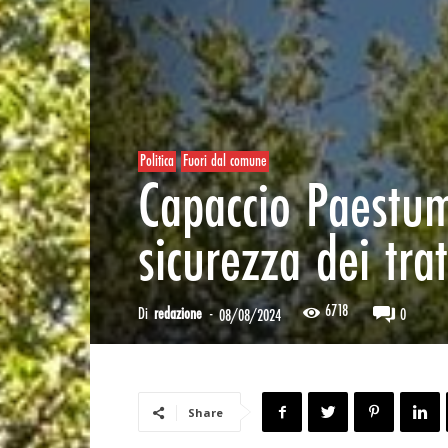
Politica
Fuori dal comune
Capaccio Paestum
sicurezza dei trat
6718
Di
redazione
-
0
08/08/2024
Share