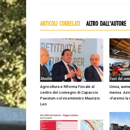
ARTICOLI CORRELATI
ALTRO DALL'AUTORE
Attualità
Fuori dal com
Agricoltura e Riforma Fiscale al
Unisa, aume
centro del convegno di Capaccio
mensa. Azio
Paestum col viceministro Maurizio
«Faremo la 
Leo