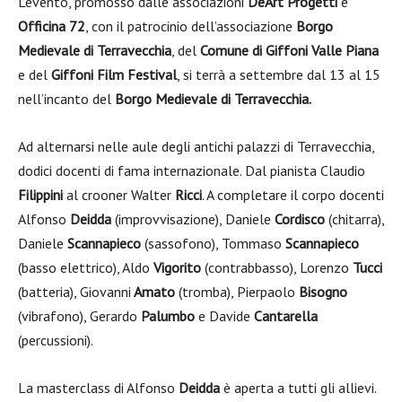
L’evento, promosso dalle associazioni
DeArt Progetti
e
Officina 72
, con il patrocinio dell’associazione
Borgo
Medievale di Terravecchia
, del
Comune di Giffoni Valle Piana
e del
Giffoni Film Festival
, si terrà a settembre dal 13 al 15
nell’incanto del
Borgo Medievale di
Terravecchia.
Ad alternarsi nelle aule degli antichi palazzi di Terravecchia,
dodici docenti di fama internazionale. Dal pianista Claudio
Filippini
al crooner Walter
Ricci
. A completare il corpo docenti
Alfonso
Deidda
(improvvisazione), Daniele
Cordisco
(chitarra),
Daniele
Scannapieco
(sassofono), Tommaso
Scannapieco
(basso elettrico), Aldo
Vigorito
(contrabbasso), Lorenzo
Tucci
(batteria), Giovanni
Amato
(tromba), Pierpaolo
Bisogno
(vibrafono), Gerardo
Palumbo
e Davide
Cantarella
(percussioni).
La masterclass di Alfonso
Deidda
è aperta a tutti gli allievi.