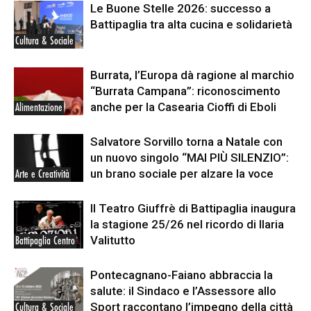
Le Buone Stelle 2026: successo a
Battipaglia tra alta cucina e solidarietà
Cultura & Sociale
Burrata, l’Europa dà ragione al marchio
“Burrata Campana”: riconoscimento
anche per la Casearia Cioffi di Eboli
Alimentazione
Salvatore Sorvillo torna a Natale con
un nuovo singolo “MAI PIÙ SILENZIO”:
un brano sociale per alzare la voce
Arte e Creatività
Il Teatro Giuffrè di Battipaglia inaugura
la stagione 25/26 nel ricordo di Ilaria
Valitutto
Battipaglia Centro
Pontecagnano-Faiano abbraccia la
salute: il Sindaco e l’Assessore allo
Sport raccontano l’impegno della città
Cultura & Sociale