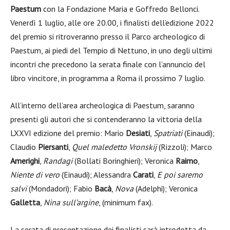
Paestum
con la Fondazione Maria e Goffredo Bellonci.
Venerdì 1 luglio, alle ore 20.00, i finalisti dell’edizione 2022
del premio si ritroveranno presso il Parco archeologico di
Paestum, ai piedi del Tempio di Nettuno, in uno degli ultimi
incontri che precedono la serata finale con l’annuncio del
libro vincitore, in programma a Roma il prossimo 7 luglio.
All’interno dell’area archeologica di Paestum, saranno
presenti gli autori che si contenderanno la vittoria della
LXXVI edizione del premio: Mario
Desiati
,
Spatriati
(Einaudi);
Claudio
Piersanti
,
Quel maledetto Vronskij
(Rizzoli); Marco
Amerighi
,
Randagi
(Bollati Boringhieri); Veronica
Raimo
,
Niente di vero
(Einaudi); Alessandra
Carati
,
E poi saremo
salvi
(Mondadori); Fabio
Bacà
,
Nova
(Adelphi); Veronica
Galletta
,
Nina sull’argine
, (minimum fax).
La serata di presentazione dei finalisti sarà introdotta da